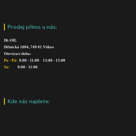
Prodej přímo u nás:
IK-OIL 
Dělnická 1004, 749 01 Vítkov
Otevírací doba: 
Po - Pá: 
 8:00 - 11:00    13:00 - 15:00
So:   
      9:00 - 11:00
Kde nás najdete: