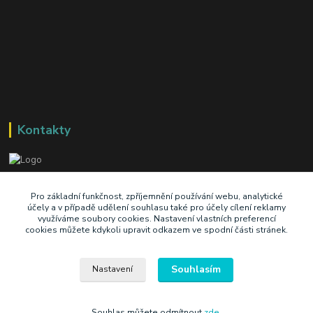
Kontakty
+420 603 345 409
Pro základní funkčnost, zpříjemnění používání webu, analytické
účely a v případě udělení souhlasu také pro účely cílení reklamy
využíváme soubory cookies. Nastavení vlastních preferencí
prodej@ik-oil.cz
cookies můžete kdykoli upravit odkazem ve spodní části stránek.
Souhlasím
Nastavení
Souhlas můžete odmítnout
zde
.