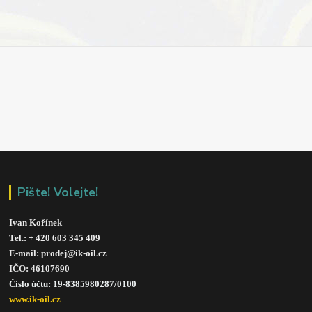
Pište! Volejte!
Ivan Kořínek
Tel.: + 420 603 345 409 
E-mail: prodej@ik-oil.cz
IČO: 46107690
Číslo účtu: 19-8385980287/010
0
www.ik-oil.cz