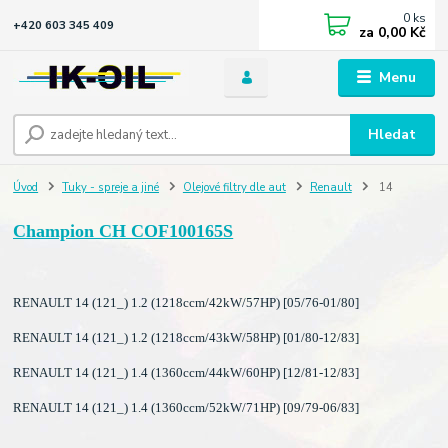
0
ks
+420 603 345 409
za
0,00 Kč
Menu
Hledat
Úvod
Tuky - spreje a jiné
Olejové filtry dle aut
Renault
14
Champion CH COF100165S
RENAULT 14 (121_) 1.2 (1218ccm/42kW/57HP) [05/76-01/80]
RENAULT 14 (121_) 1.2 (1218ccm/43kW/58HP) [01/80-12/83]
RENAULT 14 (121_) 1.4 (1360ccm/44kW/60HP) [12/81-12/83]
RENAULT 14 (121_) 1.4 (1360ccm/52kW/71HP) [09/79-06/83]