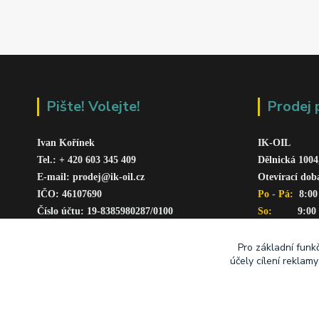
Pište! Volejte!
Prodej 
Ivan Kořínek
IK-OIL 
Tel.: + 420 603 345 409 
Dělnická 1004
E-mail: prodej@ik-oil.cz
Otevírací dob
IČO: 46107690
Po - Pá: 
 8:00
Číslo účtu: 19-8385980287/010
0
So:   
      9:00
www.ik-oil.cz
Pro základní funk
účely cílení reklam