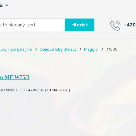
ás
Hledat
+420
uky - spreje a jiné
Olejové filtry dle aut
Piaggio
M500
n MF W75/3
O M500 0.5 D - 4kW/5HP ( 01/04 - stále )