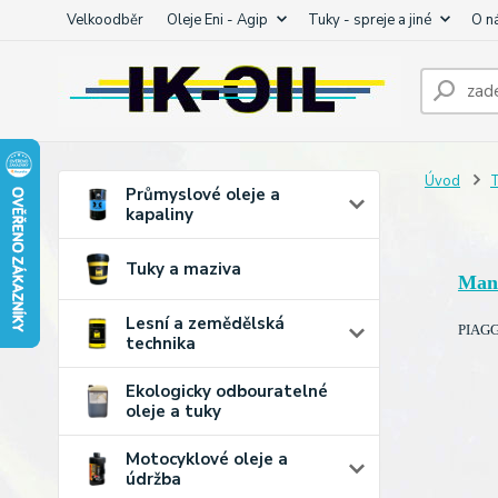
Velkoodběr
Oleje Eni - Agip
Tuky - spreje a jiné
O n
Úvod
T
Průmyslové oleje a
kapaliny
Tuky a maziva
Man
Lesní a zemědělská
PIAGGI
technika
Ekologicky odbouratelné
oleje a tuky
Motocyklové oleje a
údržba