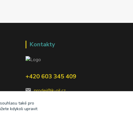
Kontakty
+420 603 345 409
prodej@ik-oil.cz
 souhlasu také pro
žete kdykoli upravit