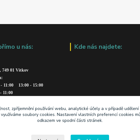
přímo u nás:
Kde nás najdete:
, 749 01 Vítkov
a: 
 - 11:00    13:00 - 15:00
 - 11:00
čnost, zpříjemnění používání webu, analytické účely a v případě udělení
y využíváme soubory cookies. Nastavení vlastních preferencí cookies mů
odkazem ve spodní části stránek.