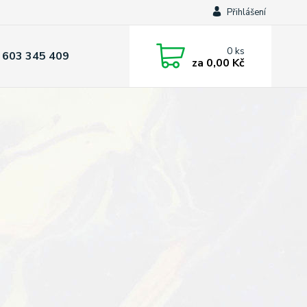
Přihlášení
0
ks
 603 345 409
za
0,00 Kč