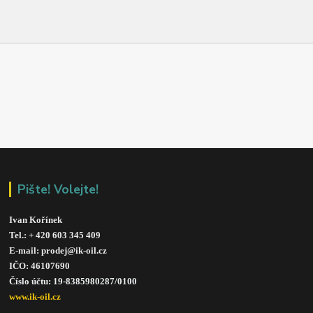
Pište! Volejte!
Ivan Kořínek
Tel.: + 420 603 345 409 
E-mail: prodej@ik-oil.cz
IČO: 46107690
Číslo účtu: 19-8385980287/010
0
www.ik-oil.cz