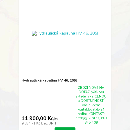
Hydraulická kapalina HV 46, 205l
ZBOŽÍ NOVĚ NA
DOTAZ (většinou
skladem - s CENOU
a DOSTUPNOSTÍ
vás budeme
kontaktovat do 24
hodin). KONTAKT:
11 900,00 Kč
prodej@ik-oil.cz, 603
/
ks
345 409
9 834,71 Kč
bez DPH