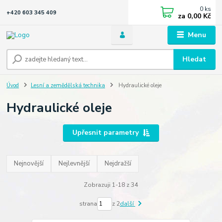
0
ks
+420 603 345 409
za
0,00 Kč
Menu
Hledat
Úvod
Lesní a zemědělská technika
Hydraulické oleje
Hydraulické oleje
Upřesnit parametry
Nejnovější
Nejlevnější
Nejdražší
Zobrazuji 1-18 z 34
strana
z 2
další