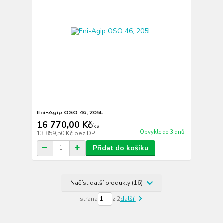
Eni-Agip OSO 46, 205L
16 770,00 Kč
/
ks
Obvykle do 3 dnů
13 859,50 Kč
bez DPH
Přidat do košíku
Načíst další produkty (16)
strana
z 2
další