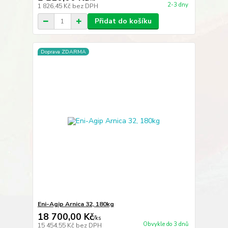
2-3 dny
1 826,45 Kč
bez DPH
Přidat do košíku
Doprava ZDARMA
Eni-Agip Arnica 32, 180kg
18 700,00 Kč
/
ks
Obvykle do 3 dnů
15 454,55 Kč
bez DPH