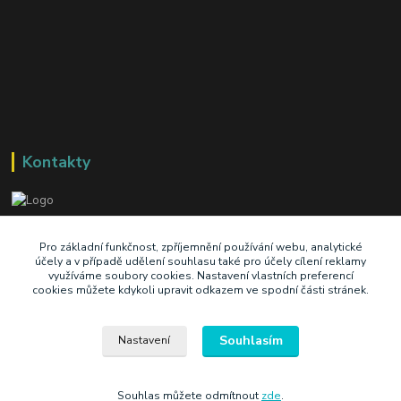
Kontakty
+420 603 345 409
Pro základní funkčnost, zpříjemnění používání webu, analytické
účely a v případě udělení souhlasu také pro účely cílení reklamy
využíváme soubory cookies. Nastavení vlastních preferencí
prodej@ik-oil.cz
cookies můžete kdykoli upravit odkazem ve spodní části stránek.
Souhlasím
Nastavení
Souhlas můžete odmítnout
zde
.