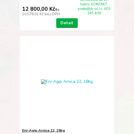
hodin). KONTAKT:
12 800,00 Kč
prodej@ik-oil.cz, 603
/
ks
345 409
10 578,51 Kč
bez DPH
Detail
Eni-Agip Arnica 22, 18kg