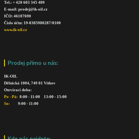
Tel.: + 420 603 345 409 
E-mail: prodej@ik-oil.cz
IČO: 46107690
Číslo účtu: 19-8385980287/010
0
www.ik-oil.cz
Prodej přímo u nás:
IK-OIL 
Dělnická 1004, 749 01 Vítkov
Otevírací doba: 
Po - Pá: 
 8:00 - 11:00    13:00 - 15:00
So:   
      9:00 - 11:00
Kde nás najdete: