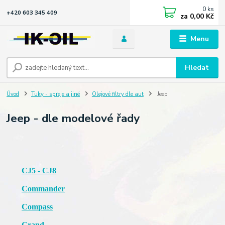
0
ks
+420 603 345 409
za
0,00 Kč
Menu
Hledat
Úvod
Tuky - spreje a jiné
Olejové filtry dle aut
Jeep
Jeep - dle modelové řady
CJ5 - CJ8
Commander
Compass
Grand