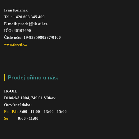
Ivan Kořínek
Tel.: + 420 603 345 409 
E-mail: prodej@ik-oil.cz
IČO: 46107690
Číslo účtu: 19-8385980287/010
0
www.ik-oil.cz
Prodej přímo u nás:
IK-OIL 
Dělnická 1004, 749 01 Vítkov
Otevírací doba: 
Po - Pá: 
 8:00 - 11:00    13:00 - 15:00
So:   
      9:00 - 11:00