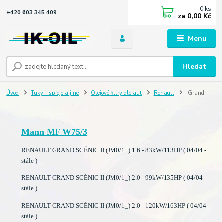
0
ks
+420 603 345 409
za
0,00 Kč
Menu
Hledat
Úvod
Tuky - spreje a jiné
Olejové filtry dle aut
Renault
Grand
Mann MF W75/3
RENAULT GRAND SCÉNIC II (JM0/1_) 1.6 - 83kW/113HP ( 04/04 -
stále )
RENAULT GRAND SCÉNIC II (JM0/1_) 2.0 - 99kW/135HP ( 04/04 -
stále )
RENAULT GRAND SCÉNIC II (JM0/1_) 2.0 - 120kW/163HP ( 04/04 -
stále )