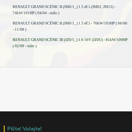
RENAULT GRAND SCÉNIC II (JM0/1_) 1.5 dCi (JM02, JM13) -
74kW/101HP ( 04/04 - stále )
RENAULT GRAND SCÉNIC II (JM0/1_) 1.5 dCi - 76kW/103HP ( 06/06
- 11/08 )
RENAULT GRAND SCÉNIC III (JZ0/1_) 1.6 16V (JZ0U) - 81kW/109HP
( 02/09 - stále )
Pište! Volejte!