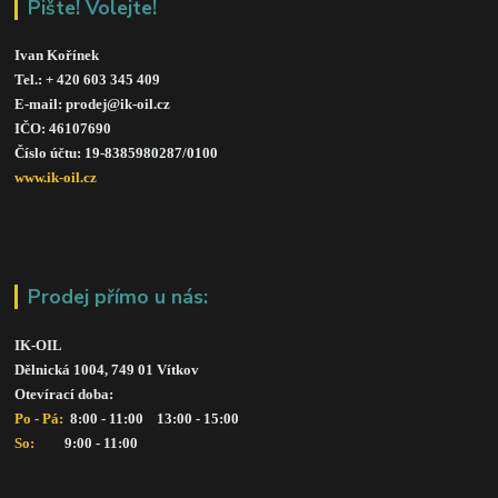
Pište! Volejte!
Ivan Kořínek
Tel.: + 420 603 345 409 
E-mail: prodej@ik-oil.cz
IČO: 46107690
Číslo účtu: 19-8385980287/010
0
www.ik-oil.cz
Prodej přímo u nás:
IK-OIL 
Dělnická 1004, 749 01 Vítkov
Otevírací doba: 
Po - Pá: 
 8:00 - 11:00    13:00 - 15:00
So:   
      9:00 - 11:00