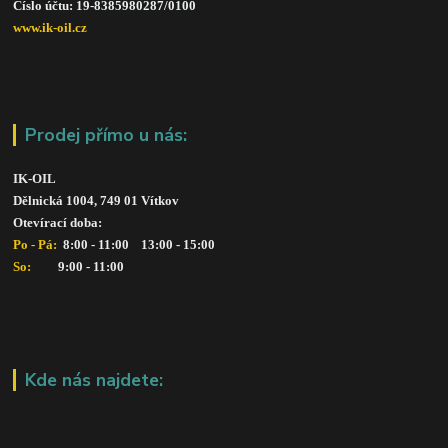
Číslo účtu: 19-8385980287/010
0
www.ik-oil.cz
Prodej přímo u nás:
IK-OIL 
Dělnická 1004, 749 01 Vítkov
Otevírací doba: 
Po - Pá: 
 8:00 - 11:00    13:00 - 15:00
So:   
      9:00 - 11:00
Kde nás najdete: