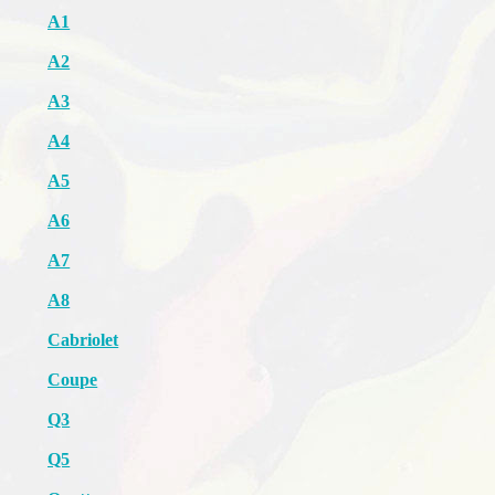
A1
A2
A3
A4
A5
A6
A7
A8
Cabriolet
Coupe
Q3
Q5