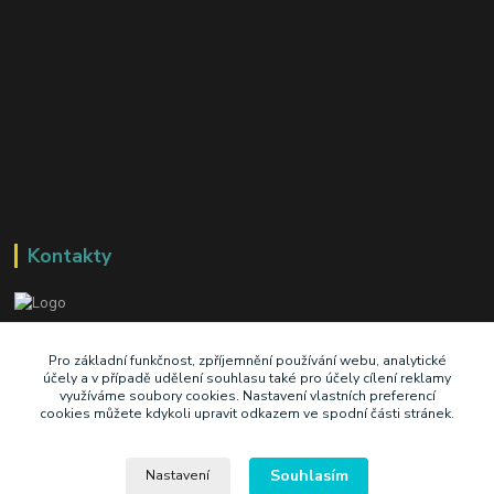
Kontakty
+420 603 345 409
Pro základní funkčnost, zpříjemnění používání webu, analytické
účely a v případě udělení souhlasu také pro účely cílení reklamy
využíváme soubory cookies. Nastavení vlastních preferencí
prodej@ik-oil.cz
cookies můžete kdykoli upravit odkazem ve spodní části stránek.
Souhlasím
Nastavení