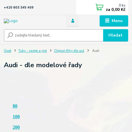
0
ks
+420 603 345 409
za
0,00 Kč
Menu
Hledat
Úvod
Tuky - spreje a jiné
Olejové filtry dle aut
Audi
Audi - dle modelové řady
80
100
200