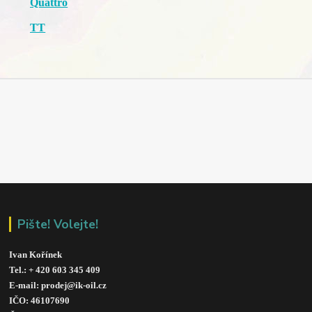
Quattro
TT
Pište! Volejte!
Ivan Kořínek
Tel.: + 420 603 345 409 
E-mail: prodej@ik-oil.cz
IČO: 46107690