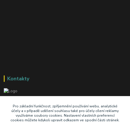
Kontakty
+420 603 345 409
Pro základní funkčnost, zpříjemnění používání webu, analytické
účely a v případě udělení souhlasu také pro účely cílení reklamy
využíváme soubory cookies. Nastavení vlastních preferencí
prodej@ik-oil.cz
cookies můžete kdykoli upravit odkazem ve spodní části stránek.