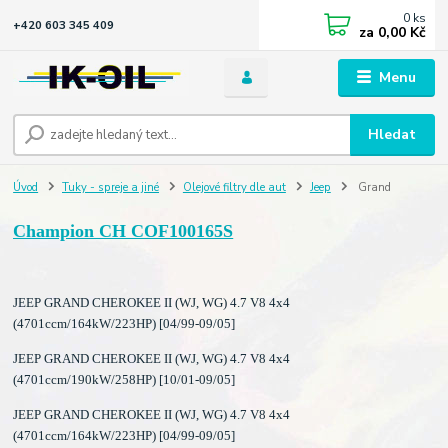
0
ks
+420 603 345 409
za
0,00 Kč
Menu
Hledat
Úvod
Tuky - spreje a jiné
Olejové filtry dle aut
Jeep
Grand
Champion CH COF100165S
JEEP GRAND CHEROKEE II (WJ, WG) 4.7 V8 4x4
(4701ccm/164kW/223HP) [04/99-09/05]
JEEP GRAND CHEROKEE II (WJ, WG) 4.7 V8 4x4
(4701ccm/190kW/258HP) [10/01-09/05]
JEEP GRAND CHEROKEE II (WJ, WG) 4.7 V8 4x4
(4701ccm/164kW/223HP) [04/99-09/05]