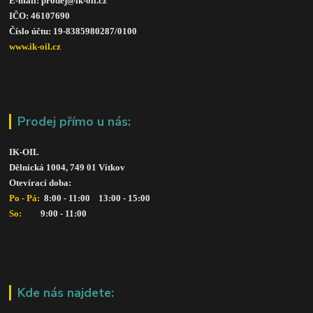
E-mail: prodej@ik-oil.cz
IČO: 46107690
Číslo účtu: 19-8385980287/010
0
www.ik-oil.cz
Prodej přímo u nás:
IK-OIL 
Dělnická 1004, 749 01 Vítkov
Otevírací doba: 
Po - Pá: 
 8:00 - 11:00    13:00 - 15:00
So:   
      9:00 - 11:00
Kde nás najdete: