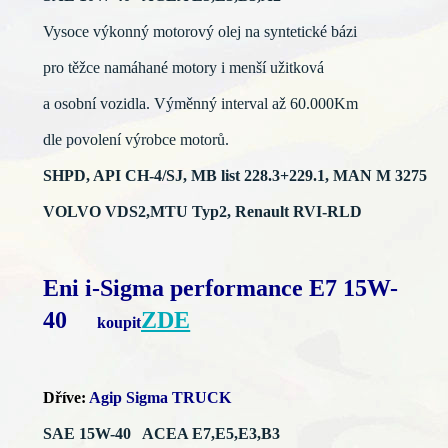
Vysoce výkonný motorový olej na syntetické bázi
pro těžce namáhané motory i menší užitková
a osobní vozidla. Výměnný interval až 60.000Km
dle povolení výrobce motorů.
SHPD, API CH-4/SJ, MB list 228.3+229.1, MAN M 3275
VOLVO VDS2,
MTU Typ2, Renault RVI-RLD
Eni i-Sigma performance E7 15W-
40
ZDE
koupit
Dříve:
Agip Sigma TRUCK
SAE 15W-40 ACEA E7,E5,E3,B3