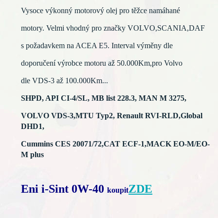
Vysoce výkonný motorový olej pro těžce namáhané
motory. Velmi vhodný pro značky VOLVO,SCANIA,DAF
s požadavkem na ACEA E5. Interval výměny dle
doporučení výrobce motoru až 50.000Km,pro Volvo
dle VDS-3 až 100.000Km...
SHPD, API CI-4/SL, MB list 228.3, MAN M 3275,
VOLVO VDS-3,MTU Typ2, Renault RVI-RLD,Global
DHD1,
Cummins CES 20071/72,CAT ECF-1,MACK EO-M/EO-
M plus
Eni i-Sint 0W-40
ZDE
koupit