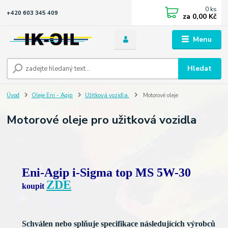
0
ks
+420 603 345 409
za
0,00 Kč
Menu
Hledat
Úvod
Oleje Eni - Agip
Užitková vozidla.
Motorové oleje
Motorové oleje pro užitková vozidla
Eni-Agip i-Sigma top MS 5W-30
ZDE
koupit
Schválen nebo splňuje specifikace následujících výrobců