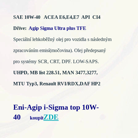
SAE 10W-40 ACEA E6,E4,E7 API CI4
Dříve:
Agip Sigma Ultra plus TFE
Speciální lehkoběžný olej pro vozidla s následným
zpracováním emisí(močovina). Olej předepsaný
pro systémy SCR, CRT, DPF. LOW-SAPS.
UHPD, MB list 228.51, MAN 3477,3277,
MTU Typ3, Renault RVI/RDX,DAF HP2
Eni-Agip i-Sigma top 10W-
40
ZDE
koupit