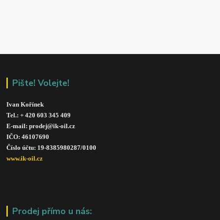
Pište! Volejte!
Ivan Kořínek
Tel.: + 420 603 345 409 
E-mail: prodej@ik-oil.cz
IČO: 46107690
Číslo účtu: 19-8385980287/010
0
www.ik-oil.cz
Prodej přímo u nás: