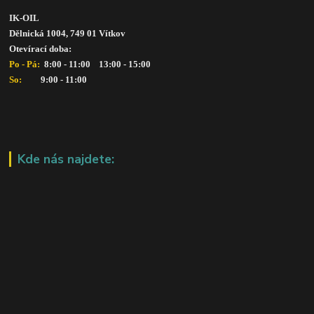
IK-OIL 
Dělnická 1004, 749 01 Vítkov
Otevírací doba: 
Po - Pá: 
 8:00 - 11:00    13:00 - 15:00
So:   
      9:00 - 11:00
Kde nás najdete: