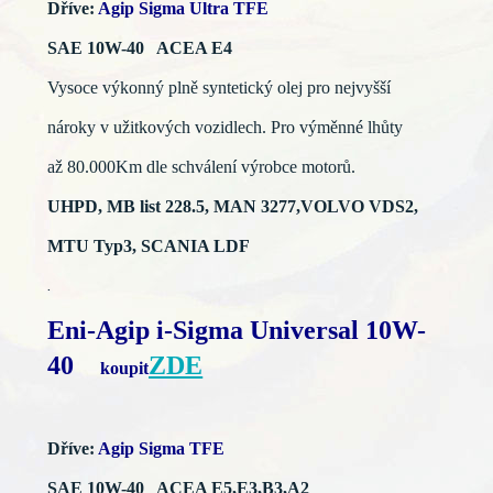
Dříve:
Agip Sigma Ultra TFE
SAE 10W-40 ACEA E4
Vysoce výkonný plně syntetický olej pro nejvyšší
nároky v užitkových vozidlech. Pro výměnné lhůty
až 80.000Km dle schválení výrobce motorů.
UHPD, MB list 228.5, MAN 3277,VOLVO VDS2,
MTU Typ3, SCANIA LDF
.
Eni-Agip i-Sigma Universal 10W-
40
ZDE
koupit
Dříve:
Agip Sigma TFE
SAE 10W-40 ACEA E5,E3,B3,A2