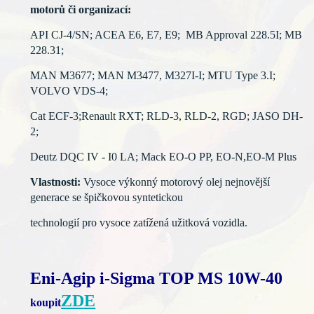
motorů či organizací:
API CJ-4/SN; ACEA E6, E7, E9; MB Approval 228.5I; MB
228.31;
MAN M3677; MAN M3477, M327I-I; MTU Type 3.I;
VOLVO VDS-4;
Cat ECF-3;Renault RXT; RLD-3, RLD-2, RGD; JASO DH-
2;
Deutz DQC IV - I0 LA; Mack EO-O PP, EO-N,EO-M Plus
Vlastnosti:
Vysoce výkonný motorový olej nejnovější
generace se špičkovou syntetickou
technologií pro vysoce
zatížená užitková vozidla.
Eni-Agip i-Sigma TOP MS 10W-40
ZDE
koupit