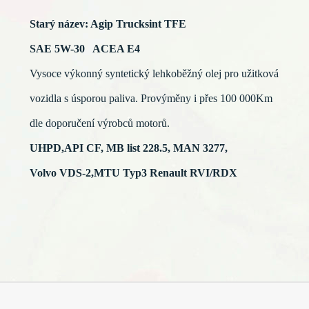
Starý název: Agip Trucksint TFE
SAE 5W-30 ACEA E4
Vysoce výkonný syntetický lehkoběžný olej pro užitková
vozidla s úsporou paliva. Provýměny i přes 100 000Km
dle doporučení výrobců motorů.
UHPD,API CF, MB list 228.5, MAN 3277,
Volvo VDS-2,MTU Typ3 Renault RVI/RDX