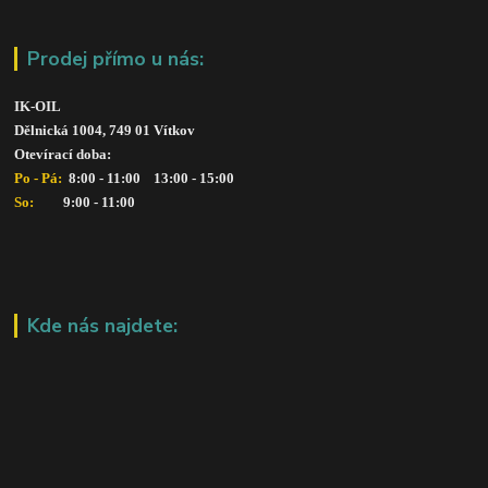
Prodej přímo u nás:
IK-OIL 
Dělnická 1004, 749 01 Vítkov
Otevírací doba: 
Po - Pá: 
 8:00 - 11:00    13:00 - 15:00
So:   
      9:00 - 11:00
Kde nás najdete: