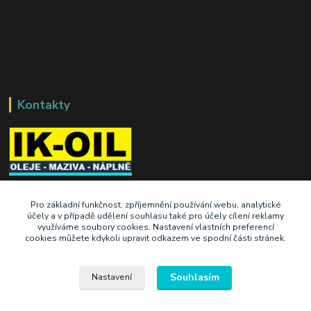
Kontakty
+420 603 345 409
Pro základní funkčnost, zpříjemnění používání webu, analytické
účely a v případě udělení souhlasu také pro účely cílení reklamy
využíváme soubory cookies. Nastavení vlastních preferencí
prodej@ik-oil.cz
cookies můžete kdykoli upravit odkazem ve spodní části stránek.
Souhlasím
Nastavení