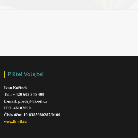
Pište! Volejte!
Ivan Kořínek
Tel.: + 420 603 345 409 
E-mail: prodej@ik-oil.cz
IČO: 46107690
Číslo účtu: 19-8385980287/010
0
www.ik-oil.cz