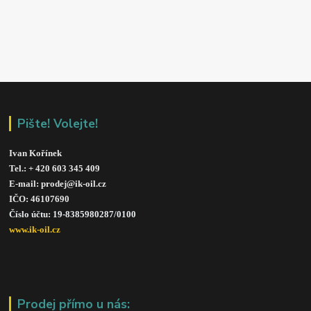
Pište! Volejte!
Ivan Kořínek
Tel.: + 420 603 345 409 
E-mail: prodej@ik-oil.cz
IČO: 46107690
Číslo účtu: 19-8385980287/010
0
www.ik-oil.cz
Prodej přímo u nás: