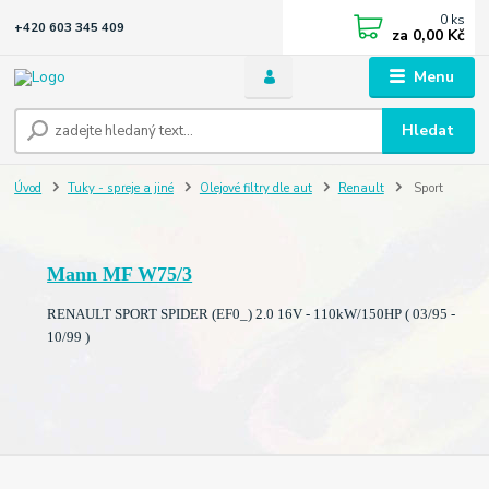
0
ks
+420 603 345 409
za
0,00 Kč
Menu
Hledat
Úvod
Tuky - spreje a jiné
Olejové filtry dle aut
Renault
Sport
Mann MF W75/3
RENAULT SPORT SPIDER (EF0_) 2.0 16V - 110kW/150HP ( 03/95 -
10/99 )