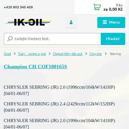
0
ks
+420 603 345 409
za
0,00 Kč
Menu
Hledat
Úvod
Tuky - spreje a jiné
Olejové filtry dle aut
Chrysler
Sebring
Champion CH COF100165S
CHRYSLER SEBRING (JR) 2.0 (1996ccm/104kW/141HP)
[04/01-06/07]
CHRYSLER SEBRING (JR) 2.4 (2429ccm/112kW/152HP)
[04/01-06/07]
CHRYSLER SEBRING (JR) 2.0 (1996ccm/104kW/141HP)
[04/01-06/07]