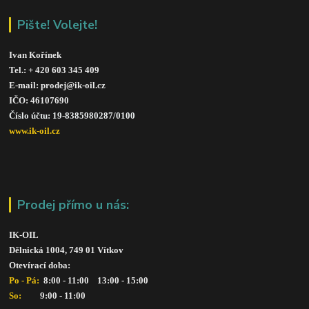
Pište! Volejte!
Ivan Kořínek
Tel.: + 420 603 345 409 
E-mail: prodej@ik-oil.cz
IČO: 46107690
Číslo účtu: 19-8385980287/010
0
www.ik-oil.cz
Prodej přímo u nás:
IK-OIL 
Dělnická 1004, 749 01 Vítkov
Otevírací doba: 
Po - Pá: 
 8:00 - 11:00    13:00 - 15:00
So:   
      9:00 - 11:00