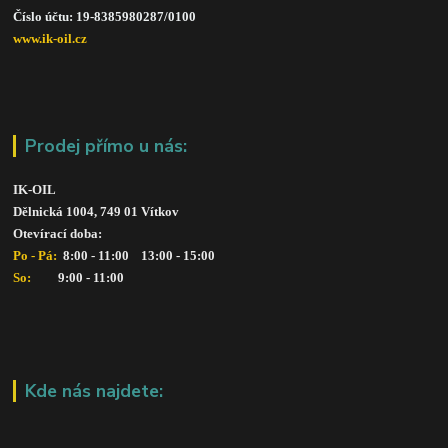
Číslo účtu: 19-8385980287/010
0
www.ik-oil.cz
Prodej přímo u nás:
IK-OIL 
Dělnická 1004, 749 01 Vítkov
Otevírací doba: 
Po - Pá: 
 8:00 - 11:00    13:00 - 15:00
So:   
      9:00 - 11:00
Kde nás najdete: