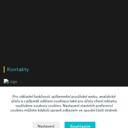
Kontakty
+420 603 345 409
Pro základní funkčnost, zpříjemnění používání webu, analytické
účely a v případě udělení souhlasu také pro účely cílení reklamy
využíváme soubory cookies. Nastavení vlastních preferencí
prodej@ik-oil.cz
cookies můžete kdykoli upravit odkazem ve spodní části stránek.
Souhlasím
Nastavení