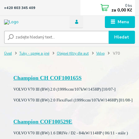
0
ks
+420 603 345 409
za
0,00 Kč
Menu
Hledat
Úvod
Tuky - spreje a jiné
Olejové filtry dle aut
Volvo
V70
Champion CH COF100165S
VOLVO V70 III (BW) 2.0 (1999ccm/107kW/145HP) [10/07-]
VOLVO V70 III (BW) 2.0 FlexiFuel (1999ccm/107kW/146HP) [01/08-]
Champion COF100529E
VOLVO V70 III (BW) 1.6 DRIVe / D2 - 84kW/114HP ( 06/11 - stále )