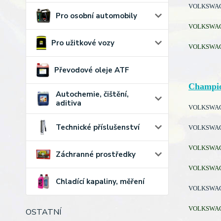
VOLKSWAGEN
Pro osobní automobily
VOLKSWAGEN
Pro užitkové vozy
VOLKSWAGEN
Převodové oleje ATF
Champi
Autochemie, čištění,
aditiva
VOLKSWAGEN
Technické příslušenství
VOLKSWAGEN
VOLKSWAGEN
Záchranné prostředky
VOLKSWAGEN
Chladící kapaliny, měření
VOLKSWAGEN
VOLKSWAGEN
OSTATNÍ