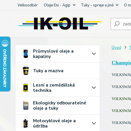
Velkoodběr
Oleje Eni - Agip
Tuky - spreje a jiné
O n
Úvod
T
Průmyslové oleje a
kapaliny
Champi
Tuky a maziva
VOLKSWAGEN
Lesní a zemědělská
VOLKSWAGEN
technika
VOLKSWAGEN
Ekologicky odbouratelné
oleje a tuky
VOLKSWAGEN
Motocyklové oleje a
VOLKSWAGEN
údržba