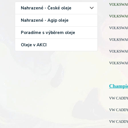
VOLKSWAGEN
Nahrazené - České oleje
VOLKSWAGEN
Nahrazené - Agip oleje
VOLKSWAGEN
Poradíme s výběrem oleje
VOLKSWAGEN
Oleje v AKCI
VOLKSWAGEN
VOLKSWAGEN
Champi
VW CADDY II
VW CADDY I
VW CADDY I