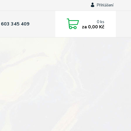
Přihlášení
0
ks
 603 345 409
za
0,00 Kč