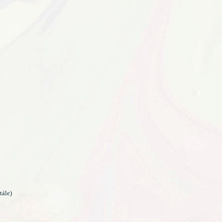
tále)