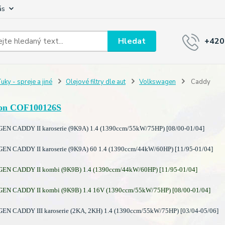
ás
Hledat
+420
uky - spreje a jiné
Olejové filtry dle aut
Volkswagen
Caddy
on COF100126S
 CADDY II karoserie (9K9A) 1.4 (1390ccm/55kW/75HP) [08/00-01/04]
 CADDY II karoserie (9K9A) 60 1.4 (1390ccm/44kW/60HP) [11/95-01/04]
 CADDY II kombi (9K9B) 1.4 (1390ccm/44kW/60HP) [11/95-01/04]
 CADDY II kombi (9K9B) 1.4 16V (1390ccm/55kW/75HP) [08/00-01/04]
 CADDY III karoserie (2KA, 2KH) 1.4 (1390ccm/55kW/75HP) [03/04-05/06]