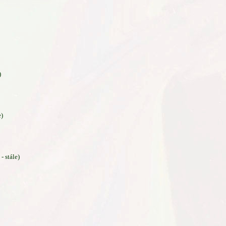
)
e)
 stále)