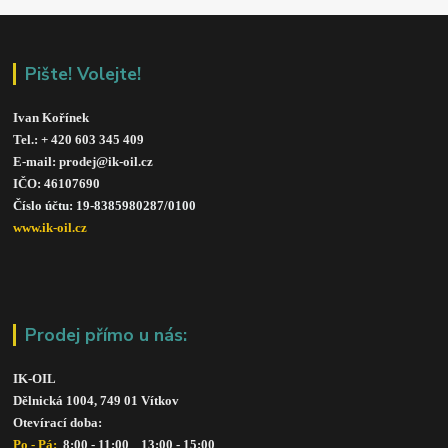
Pište! Volejte!
Ivan Kořínek
Tel.: + 420 603 345 409 
E-mail: prodej@ik-oil.cz
IČO: 46107690
Číslo účtu: 19-8385980287/010
0
www.ik-oil.cz
Prodej přímo u nás:
IK-OIL 
Dělnická 1004, 749 01 Vítkov
Otevírací doba: 
Po - Pá: 
 8:00 - 11:00    13:00 - 15:00