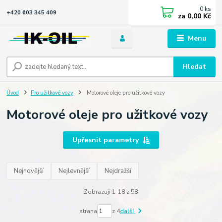
0
ks
+420 603 345 409
za
0,00 Kč
Menu
Hledat
Úvod
Pro užitkové vozy
Motorové oleje pro užitkové vozy
Motorové oleje pro užitkové vozy
Upřesnit parametry
Nejnovější
Nejlevnější
Nejdražší
Zobrazuji 1-18 z 58
strana
z 4
další