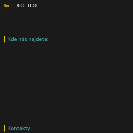
So:   
      9:00 - 11:00
Kde nás najdete:
Kontakty