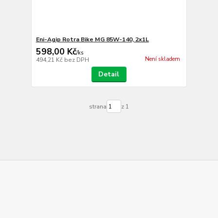
Eni-Agip Rotra Bike MG 85W-140, 2x1L
598,00 Kč
/
ks
Není skladem
494,21 Kč
bez DPH
Detail
strana
z 1