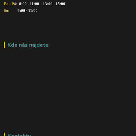
Po - Pá: 
 8:00 - 11:00    13:00 - 15:00
So:   
      9:00 - 11:00
Kde nás najdete:
Kontakty