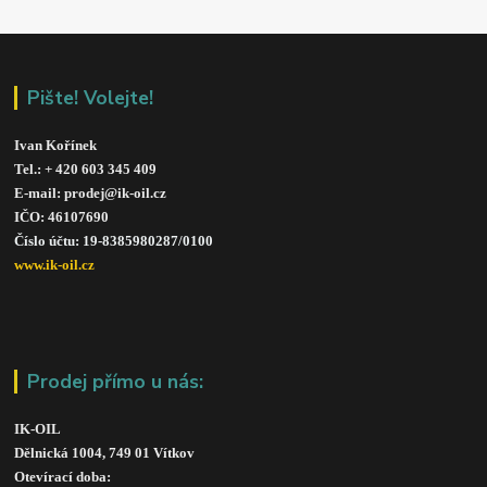
Pište! Volejte!
Ivan Kořínek
Tel.: + 420 603 345 409 
E-mail: prodej@ik-oil.cz
IČO: 46107690
Číslo účtu: 19-8385980287/010
0
www.ik-oil.cz
Prodej přímo u nás:
IK-OIL 
Dělnická 1004, 749 01 Vítkov
Otevírací doba: 