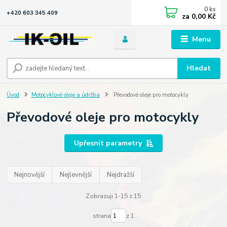
0
ks
+420 603 345 409
za
0,00 Kč
Menu
Hledat
Úvod
Motocyklové oleje a údržba
Převodové oleje pro motocykly
Převodové oleje pro motocykly
Upřesnit parametry
Nejnovější
Nejlevnější
Nejdražší
Zobrazuji 1-15 z 15
strana
z 1