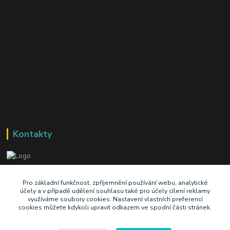
Kontakty
+420 603 345 409
Pro základní funkčnost, zpříjemnění používání webu, analytické
účely a v případě udělení souhlasu také pro účely cílení reklamy
využíváme soubory cookies. Nastavení vlastních preferencí
prodej@ik-oil.cz
cookies můžete kdykoli upravit odkazem ve spodní části stránek.