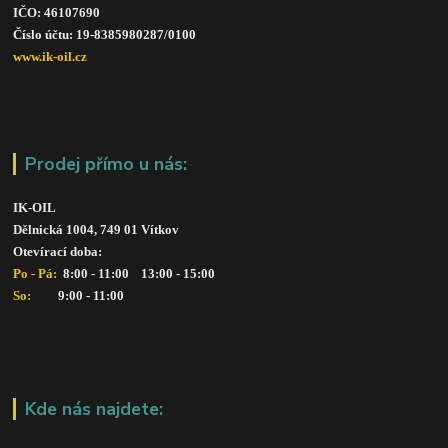
IČO: 46107690
Číslo účtu: 19-8385980287/010
0
www.ik-oil.cz
Prodej přímo u nás:
IK-OIL 
Dělnická 1004, 749 01 Vítkov
Otevírací doba: 
Po - Pá: 
 8:00 - 11:00    13:00 - 15:00
So:   
      9:00 - 11:00
Kde nás najdete: