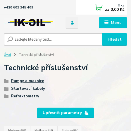
0
ks
+420 603 345 409
za
0,00 Kč
Menu
Hledat
Úvod
Technické příslušenství
Technické příslušenství
Pumpy a maznice
Startovací kabely
Refraktometry
Upřesnit parametry