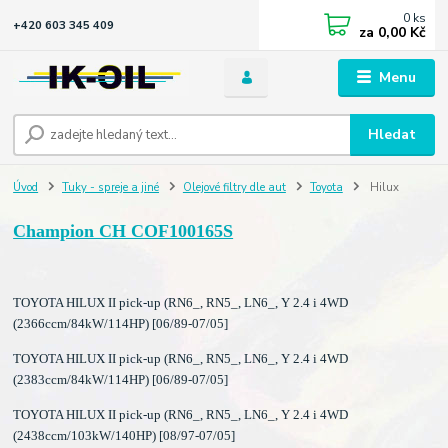
0
ks
+420 603 345 409
za
0,00 Kč
Menu
Hledat
Úvod
Tuky - spreje a jiné
Olejové filtry dle aut
Toyota
Hilux
Champion CH COF100165S
TOYOTA HILUX II pick-up (RN6_, RN5_, LN6_, Y 2.4 i 4WD
(2366ccm/84kW/114HP) [06/89-07/05]
TOYOTA HILUX II pick-up (RN6_, RN5_, LN6_, Y 2.4 i 4WD
(2383ccm/84kW/114HP) [06/89-07/05]
TOYOTA HILUX II pick-up (RN6_, RN5_, LN6_, Y 2.4 i 4WD
(2438ccm/103kW/140HP) [08/97-07/05]