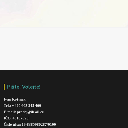
Pište! Volejte!
Ivan Kořínek
Tel.: + 420 603 345 409 
E-mail: prodej@ik-oil.cz
IČO: 46107690
Číslo účtu: 19-8385980287/010
0