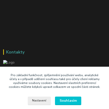
Kontakty
+420 603 345 409
Pro základní funkčnost, zpříjemnění používání webu, analytické
účely a v případě udělení souhlasu také pro účely cílení reklamy
využíváme soubory cookies. Nastavení vlastních preferencí
prodej@ik-oil.cz
cookies můžete kdykoli upravit odkazem ve spodní části stránek.
Souhlasím
Nastavení