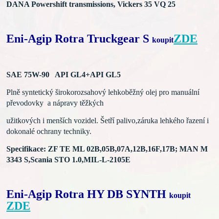
DANA Powershift transmissions, Vickers 35 VQ 25
Eni-Agip Rotra Truckgear S
ZDE
koupit
SAE 75W-90 API GL4+API GL5
Plně syntetický širokorozsahový lehkoběžný olej pro
manuální
převodovky a nápravy těžkých
užitkových
i menších vozidel. Šetří palivo,záruka lehkého řazení
i
dokonalé ochrany techniky.
Specifikace: ZF TE ML 02B,05B,07A,12B,16F,17B;
MAN M
3343 S,Scania STO 1.0,MIL-L-2105E
Eni-Agip Rotra HY DB SYNTH
koupit
ZDE