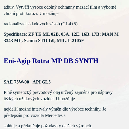
aditiv. Vytváří
vysoce odolný ochranný mazací film a výborně
chrání proti
korozi. Umožňuje
racionalizaci skladových zásob.(GL4+5)
Specifikace: ZF TE ML 02B, 05A, 12E, 16B, 17B;
MAN M
3343 ML, Scania STO 1:0, MIL-L-2105E
Eni-Agip Rotra MP DB SYNTH
SAE 75W-90 API GL5
Plně syntetický převodový olej určený zejména pro nápravy
těžkých užitkových vozidel. Umožňuje
nejdelší možné intervaly
výměn dle výrobce techniky. Je
předepsán pro vozidla Mercedes
a
splňuje a překračuje požadavky dalších výrobců.