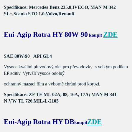
Specifikace: Mercedes-Benz 235.8,IVECO,
MAN M 342
SL+,Scania STO 1.0,Volvo,Renault
Eni-Agip Rotra HY 80W-90
ZDE
koupit
SAE 80W-90 API GL4
Vysoce kvalitní převodový olej pro převodovky s velkým
podílem
EP aditiv. Vytváří vysoce odolný
ochranný mazací
film a výborně chrání proti korozi.
Specifikace: ZF TE ML 02A, 08, 16A, 17A;
MAN M 341
N,VW TL 726,MIL-L-2105
Eni-Agip Rotra HY DB
ZDE
koupit