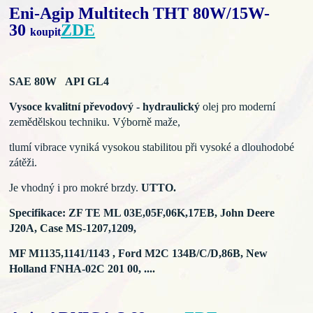
Eni-Agip Multitech THT 80W/15W-
30
ZDE
koupit
SAE 80W API GL4
Vysoce kvalitní převodový - hydraulický
olej pro moderní
zemědělskou techniku. Výborně maže,
tlumí vibrace vyniká vysokou stabilitou při vysoké a dlouhodobé
zátěži.
Je vhodný i pro mokré brzdy.
UTTO.
Specifikace: ZF TE ML 03E,05F,06K,17EB,
John Deere
J20A, Case MS-1207,1209,
MF M1135,1141/1143 , Ford M2C 134B/C/D,86B,
New
Holland FNHA-02C 201 00, ....