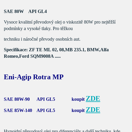
SAE 80W API GL4
Vysoce kvalitní převodový olej o viskozitě 80W pro nejtěžší
podmínky a vysoké tlaky. Pro těžkou
techniku i náročné
převody osobních aut.
Specifikace: ZF TE ML 02, 08,MB 235.1,
BMW,Alfa
Romeo,Ford SQM9008A .....
Eni-Agip Rotra MP
ZDE
SAE 80W-90 API GL5 koupit
ZDE
SAE 85W-140 API GL5 koupit
Hypoidní převodový olej pro diferenciály a další techniku, kde