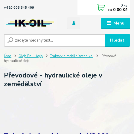
0
ks
+420 603 345 409
za
0,00 Kč
Menu
Hledat
Úvod
Oleje Eni - Agip
Traktory a mobilní technika.
Převodové-
hydraulické oleje
Převodové - hydraulické oleje v
zemědělství