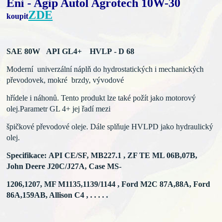
Eni - Agip Autol Agrotech 10W-30
ZDE
koupit
SAE 80W API GL4+ HVLP - D 68
Moderní univerzální náplň do hydrostatických i mechanických
p
řevodovek, mokré brzdy, vývodové
hřídele i náhonů. Tento
produkt lze také požít jako motorový
olej.Parametr GL 4+ jej
řadí mezi
špičkové převodové oleje. Dále splňuje HVLPD jako
hydraulický
olej.
Specifikace: API CE/SF, MB227.1 , ZF TE ML 06B,07B,
John Deere J20C/J27A, Case MS-
1206,1207,
MF M1135,1139/1144 , Ford M2C 87A,88A,
Ford
86A,159AB, Allison C4 , . . . . .