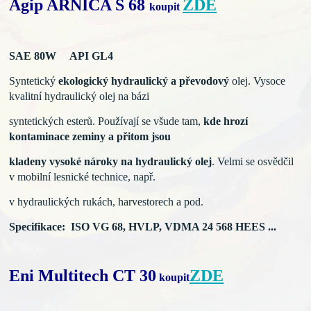
Agip ARNICA S 68
ZDE
koupit
SAE 80W API GL4
Syntetický
ekologický hydraulický a převodový
olej. Vysoce
kvalitní hydraulický olej na bázi
syntetických esterů. Používají se všude tam,
kde hrozí
kontaminace
zeminy a přitom jsou
kladeny
vysoké nároky na hydraulický
olej
. Velmi se osvědčil
v mobilní lesnické technice, např.
v hydraulických rukách, harvestorech a pod.
Specifikace: ISO VG 68, HVLP, VDMA 24 568 HEES ...
Eni Multitech CT 30
ZDE
koupit