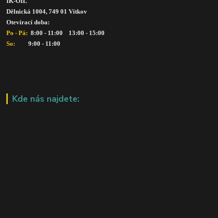
IK-OIL 
Dělnická 1004, 749 01 Vítkov
Otevírací doba: 
Po - Pá: 
 8:00 - 11:00    13:00 - 15:00
So:   
      9:00 - 11:00
Kde nás najdete: