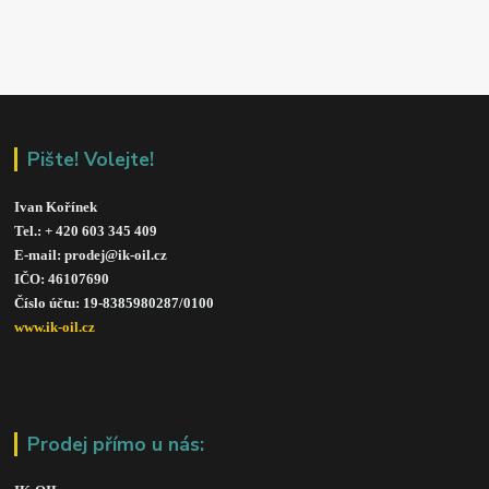
Pište! Volejte!
Ivan Kořínek
Tel.: + 420 603 345 409 
E-mail: prodej@ik-oil.cz
IČO: 46107690
Číslo účtu: 19-8385980287/010
0
www.ik-oil.cz
Prodej přímo u nás: