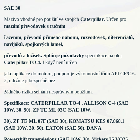
SAE 30
Mazivo vhodné pro použití ve strojích
Caterpillar
. Určen pro
mazání převodovek
s
ručním
řazením
,
převodů přímého náhonu, rozvodovek, diferenciálů,
navijáků, spojkových lamel,
převodů a
ložisek.
Splňuje požadavky
specifikace na olej
Caterpillar TO-4.
I když není určen
jako aplikace do motoru, podporuje výkonnostní třídu API CF/CF-
2, udržuje ji bezpečně bez
žádného rizika selhání nesprávným použitím.
Specifikace:
CATERPILLAR TO-4 , ALLISON C-4 (SAE
10W, 30, 50), ZF TE ML 03C (SAE 10W,
30), ZF TE ML 07F (SAE 30), KOMATSU KES 07.868.1
(SAE 10W, 30, 50), EATON (SAE 50), DANA
Powershift transmissions (SAE 10W, 30), Vickers 35 VQ25