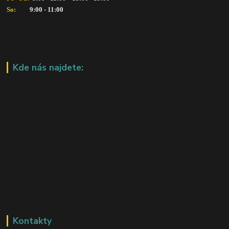
So:   
      9:00 - 11:00
Kde nás najdete:
Kontakty