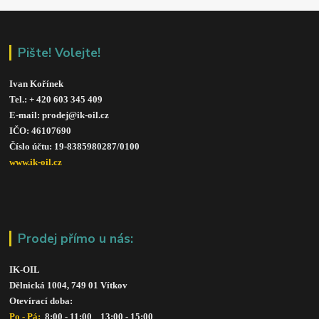
Pište! Volejte!
Ivan Kořínek
Tel.: + 420 603 345 409 
E-mail: prodej@ik-oil.cz
IČO: 46107690
Číslo účtu: 19-8385980287/010
0
www.ik-oil.cz
Prodej přímo u nás:
IK-OIL 
Dělnická 1004, 749 01 Vítkov
Otevírací doba: 
Po - Pá: 
 8:00 - 11:00    13:00 - 15:00