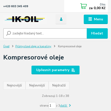
0
ks
+420 603 345 409
za
0,00 Kč
Menu
Hledat
Úvod
Průmyslové oleje a kapaliny
Kompresorové oleje
Kompresorové oleje
Upřesnit parametry
Nejnovější
Nejlevnější
Nejdražší
Zobrazuji 1-18 z 38
strana
z 3
další