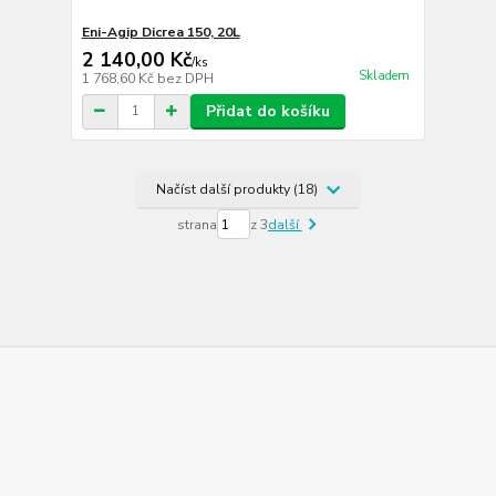
Eni-Agip Dicrea 150, 20L
2 140,00 Kč
/
ks
Skladem
1 768,60 Kč
bez DPH
Přidat do košíku
Načíst další produkty (18)
strana
z 3
další