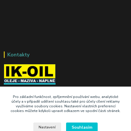
Kontakty
+420 603 345 409
Pro základní funkčnost, zpříjemnění používání webu, analytické
účely a v případě udělení souhlasu také pro účely cílení reklamy
využíváme soubory cookies. Nastavení vlastních preferencí
prodej@ik-oil.cz
cookies můžete kdykoli upravit odkazem ve spodní části stránek.
Souhlasím
Nastavení