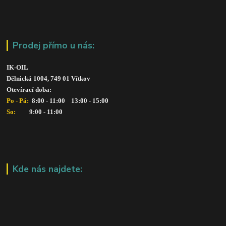
Prodej přímo u nás:
IK-OIL 
Dělnická 1004, 749 01 Vítkov
Otevírací doba: 
Po - Pá: 
 8:00 - 11:00    13:00 - 15:00
So:   
      9:00 - 11:00
Kde nás najdete: