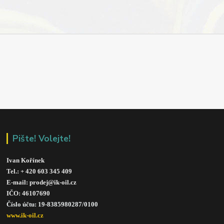
Pište! Volejte!
Ivan Kořínek
Tel.: + 420 603 345 409 
E-mail: prodej@ik-oil.cz
IČO: 46107690
Číslo účtu: 19-8385980287/010
0
www.ik-oil.cz