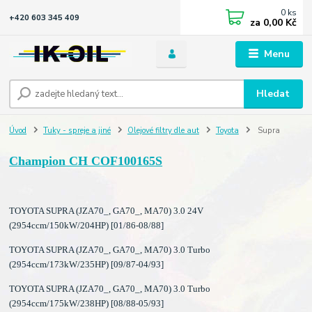
0
ks
+420 603 345 409
za
0,00 Kč
Menu
Hledat
Úvod
Tuky - spreje a jiné
Olejové filtry dle aut
Toyota
Supra
Champion CH COF100165S
TOYOTA SUPRA (JZA70_, GA70_, MA70) 3.0 24V
(2954ccm/150kW/204HP) [01/86-08/88]
TOYOTA SUPRA (JZA70_, GA70_, MA70) 3.0 Turbo
(2954ccm/173kW/235HP) [09/87-04/93]
TOYOTA SUPRA (JZA70_, GA70_, MA70) 3.0 Turbo
(2954ccm/175kW/238HP) [08/88-05/93]