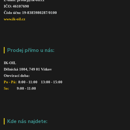
IČO: 46107690
Číslo účtu: 19-8385980287/010
0
www.ik-oil.cz
Prodej přímo u nás:
IK-OIL 
Dělnická 1004, 749 01 Vítkov
Otevírací doba: 
Po - Pá: 
 8:00 - 11:00    13:00 - 15:00
So:   
      9:00 - 11:00
Kde nás najdete: