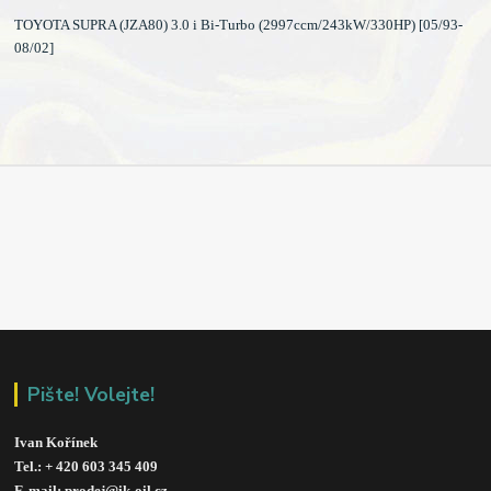
TOYOTA SUPRA (JZA80) 3.0 i Bi-Turbo (2997ccm/243kW/330HP) [05/93-
08/02]
Pište! Volejte!
Ivan Kořínek
Tel.: + 420 603 345 409 
E-mail: prodej@ik-oil.cz