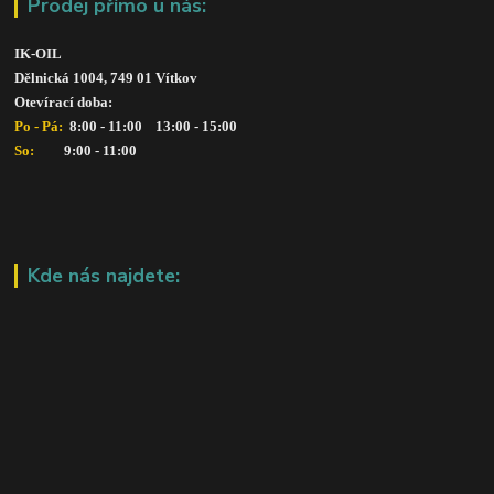
Prodej přímo u nás:
IK-OIL 
Dělnická 1004, 749 01 Vítkov
Otevírací doba: 
Po - Pá: 
 8:00 - 11:00    13:00 - 15:00
So:   
      9:00 - 11:00
Kde nás najdete: