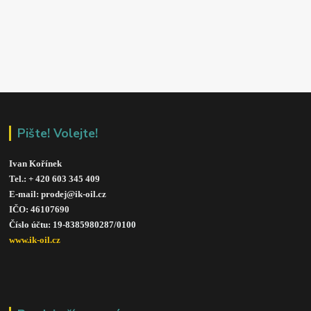
Pište! Volejte!
Ivan Kořínek
Tel.: + 420 603 345 409 
E-mail: prodej@ik-oil.cz
IČO: 46107690
Číslo účtu: 19-8385980287/010
0
www.ik-oil.cz