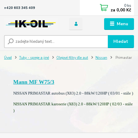
0
ks
+420 603 345 409
za
0,00 Kč
Menu
Hledat
Úvod
Tuky - spreje a jiné
Olejové filtry dle aut
Nissan
Primastar
Mann MF W75/3
NISSAN PRIMASTAR autobus (X83) 2.0 - 88kW/120HP ( 03/01 - stále )
NISSAN PRIMASTAR karoserie (X83) 2.0 - 88kW/120HP ( 02/03 - stále
)