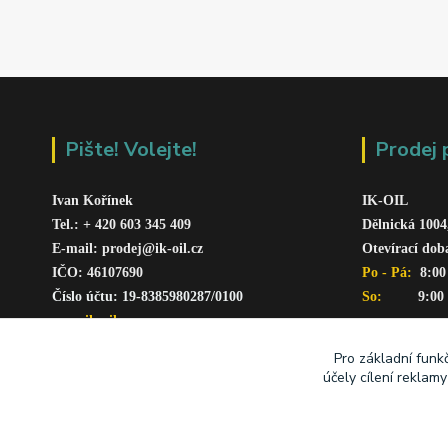
Pište! Volejte!
Prodej 
Ivan Kořínek
IK-OIL 
Tel.: + 420 603 345 409 
Dělnická 1004
E-mail: prodej@ik-oil.cz
Otevírací dob
IČO: 46107690
Po - Pá: 
 8:00
Číslo účtu: 19-8385980287/010
0
So:   
      9:00
www.ik-oil.cz
Pro základní funk
účely cílení reklam