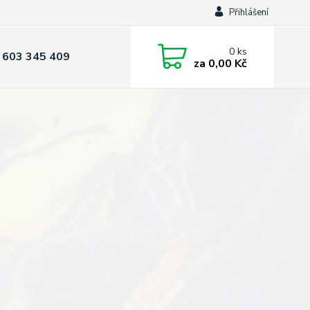
Přihlášení
0
ks
 603 345 409
za
0,00 Kč