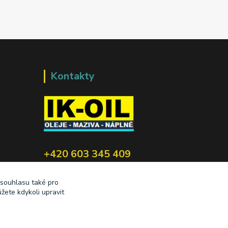
Kontakty
+420 603 345 409
prodej@ik-oil.cz
 souhlasu také pro
žete kdykoli upravit