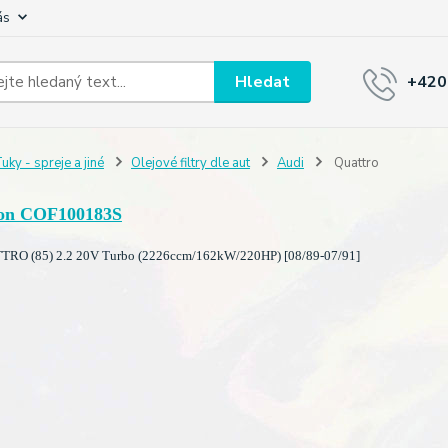
ás
Hledat
+420
uky - spreje a jiné
Olejové filtry dle aut
Audi
Quattro
on COF100183S
RO (85) 2.2 20V Turbo (2226ccm/162kW/220HP) [08/89-07/91]