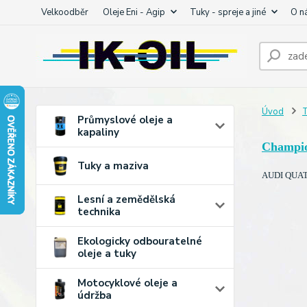
Velkoodběr
Oleje Eni - Agip
Tuky - spreje a jiné
O n
Úvod
T
Průmyslové oleje a
kapaliny
Champi
Tuky a maziva
AUDI QUATT
Lesní a zemědělská
technika
Ekologicky odbouratelné
oleje a tuky
Motocyklové oleje a
údržba