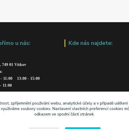
přímo u nás:
Kde nás najdete:
, 749 01 Vítkov
a: 
 - 11:00    13:00 - 15:00
 - 11:00
čnost, zpříjemnění používání webu, analytické účely a v případě udělení
y využíváme soubory cookies. Nastavení vlastních preferencí cookies mů
odkazem ve spodní části stránek.