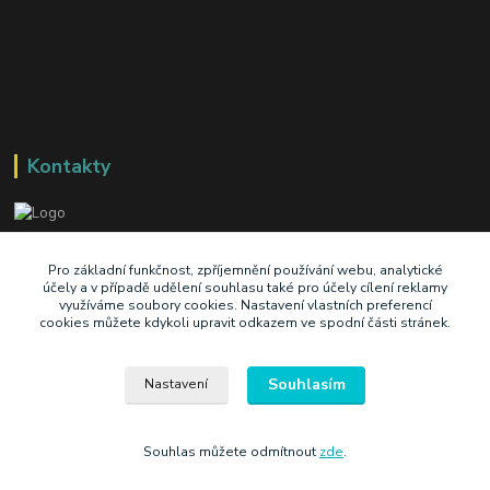
Kontakty
+420 603 345 409
Pro základní funkčnost, zpříjemnění používání webu, analytické
účely a v případě udělení souhlasu také pro účely cílení reklamy
využíváme soubory cookies. Nastavení vlastních preferencí
prodej@ik-oil.cz
cookies můžete kdykoli upravit odkazem ve spodní části stránek.
Souhlasím
Nastavení
Souhlas můžete odmítnout
zde
.
Vytvořeno na
Eshop-rychle.cz