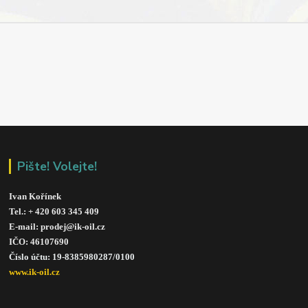
Pište! Volejte!
Ivan Kořínek
Tel.: + 420 603 345 409 
E-mail: prodej@ik-oil.cz
IČO: 46107690
Číslo účtu: 19-8385980287/010
0
www.ik-oil.cz