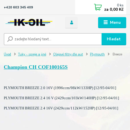
0
ks
+420 603 345 409
za
0,00 Kč
Menu
Hledat
Úvod
Tuky - spreje a jiné
Olejové filtry dle aut
Plymouth
Breeze
Champion CH COF100165S
PLYMOUTH BREEZE 2.0 16V (1996ccm/98kW/133HP) [12/95-04/01]
PLYMOUTH BREEZE 2.4 16 V (2429ccm/103kW/140HP) [12/95-04/01]
PLYMOUTH BREEZE 2.4 16V (2429ccm/112kW/152HP) [12/95-04/01]