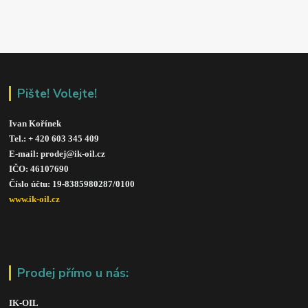
Pište! Volejte!
Ivan Kořínek
Tel.: + 420 603 345 409 
E-mail: prodej@ik-oil.cz
IČO: 46107690
Číslo účtu: 19-8385980287/010
0
www.ik-oil.cz
Prodej přímo u nás:
IK-OIL 