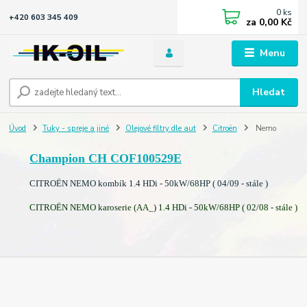
0
ks
+420 603 345 409
za
0,00 Kč
Menu
Hledat
Úvod
Tuky - spreje a jiné
Olejové filtry dle aut
Citroën
Nemo
Champion CH COF100529E
CITROËN NEMO kombík 1.4 HDi - 50kW/68HP ( 04/09 - stále )
CITROËN NEMO karoserie (AA_) 1.4 HDi - 50kW/68HP ( 02/08 - stále )