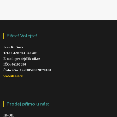
Pište! Volejte!
Ivan Kořínek
Tel.: + 420 603 345 409 
E-mail: prodej@ik-oil.cz
IČO: 46107690
Číslo účtu: 19-8385980287/010
0
www.ik-oil.cz
Prodej přímo u nás:
IK-OIL 