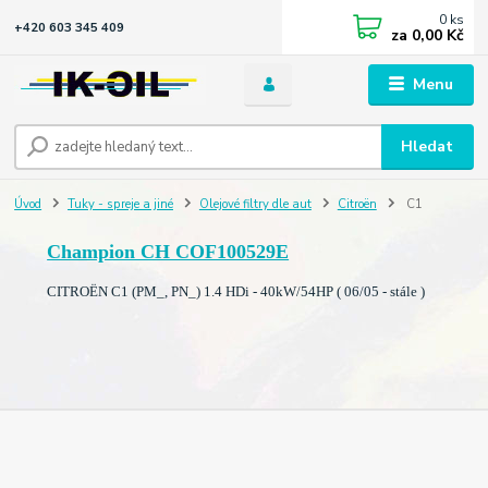
0
ks
+420 603 345 409
za
0,00 Kč
Menu
Hledat
Úvod
Tuky - spreje a jiné
Olejové filtry dle aut
Citroën
C1
Champion CH COF100529E
CITROËN C1 (PM_, PN_) 1.4 HDi - 40kW/54HP ( 06/05 - stále )