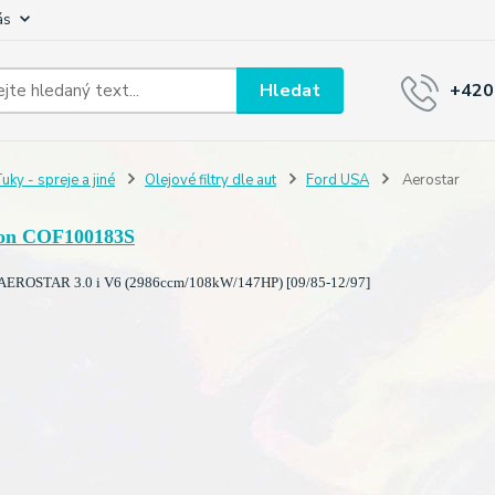
ás
Hledat
+420
uky - spreje a jiné
Olejové filtry dle aut
Ford USA
Aerostar
on COF100183S
EROSTAR 3.0 i V6 (2986ccm/108kW/147HP) [09/85-12/97]