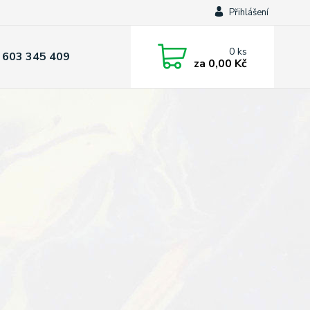
Přihlášení
0
ks
 603 345 409
za
0,00 Kč