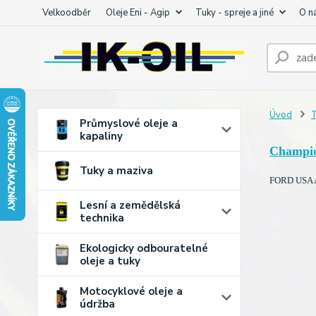
Velkoodběr
Oleje Eni - Agip
Tuky - spreje a jiné
O n
Úvod
T
Průmyslové oleje a
kapaliny
Champi
Tuky a maziva
FORD USA A
Lesní a zemědělská
technika
Ekologicky odbouratelné
oleje a tuky
Motocyklové oleje a
údržba