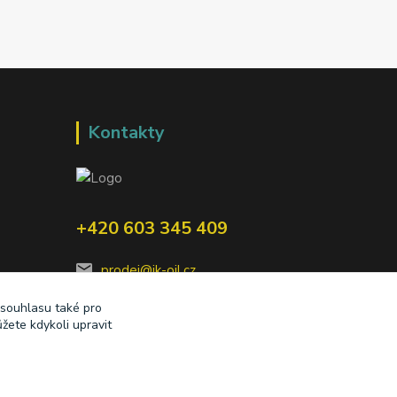
Kontakty
+420 603 345 409
prodej@ik-oil.cz
 souhlasu také pro
žete kdykoli upravit