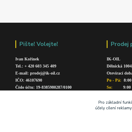
Pište! Volejte!
Prodej 
Ivan Kořínek
IK-OIL 
Tel.: + 420 603 345 409 
Dělnická 1004
E-mail: prodej@ik-oil.cz
Otevírací dob
IČO: 46107690
Po - Pá: 
 8:00
Číslo účtu: 19-8385980287/010
0
So:   
      9:00
www.ik-oil.cz
Pro základní funk
účely cílení reklam