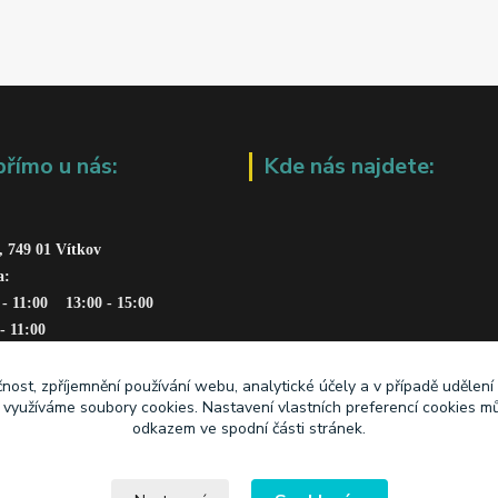
přímo u nás:
Kde nás najdete:
, 749 01 Vítkov
a: 
 - 11:00    13:00 - 15:00
 - 11:00
čnost, zpříjemnění používání webu, analytické účely a v případě udělení
y využíváme soubory cookies. Nastavení vlastních preferencí cookies mů
odkazem ve spodní části stránek.