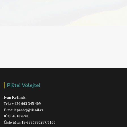
Pište! Volejte!
Ivan Kořínek
Tel.: + 420 603 345 409 
E-mail: prodej@ik-oil.cz
IČO: 46107690
Číslo účtu: 19-8385980287/010
0