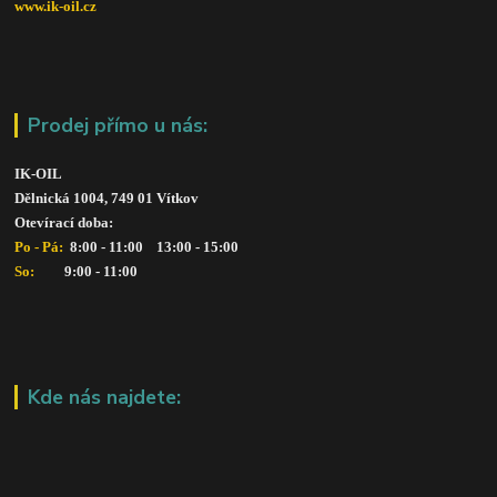
www.ik-oil.cz
Prodej přímo u nás:
IK-OIL 
Dělnická 1004, 749 01 Vítkov
Otevírací doba: 
Po - Pá: 
 8:00 - 11:00    13:00 - 15:00
So:   
      9:00 - 11:00
Kde nás najdete: