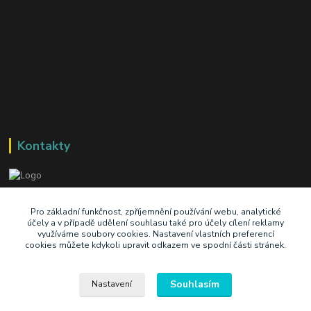
Kontakty
+420 603 345 409
Pro základní funkčnost, zpříjemnění používání webu, analytické
účely a v případě udělení souhlasu také pro účely cílení reklamy
využíváme soubory cookies. Nastavení vlastních preferencí
prodej@ik-oil.cz
cookies můžete kdykoli upravit odkazem ve spodní části stránek.
Souhlasím
Nastavení