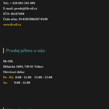
Tel.: + 420 603 345 409 
E-mail: prodej@ik-oil.cz
IČO: 46107690
Číslo účtu: 19-8385980287/010
0
www.ik-oil.cz
Prodej přímo u nás:
IK-OIL 
Dělnická 1004, 749 01 Vítkov
Otevírací doba: 
Po - Pá: 
 8:00 - 11:00    13:00 - 15:00
So:   
      9:00 - 11:00