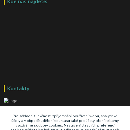
Kde nás najdete:
Kontakty
+420 603 345 409
Pro základní funkčnost, zpříjemnění používání webu, analytické
účely a v případě udělení souhlasu také pro účely cílení reklamy
využíváme soubory cookies. Nastavení vlastních preferencí
prodej@ik-oil.cz