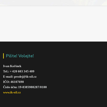
Pište! Volejte!
Ivan Kořínek
Tel.: + 420 603 345 409 
E-mail: prodej@ik-oil.cz
IČO: 46107690
Číslo účtu: 19-8385980287/010
0
www.ik-oil.cz