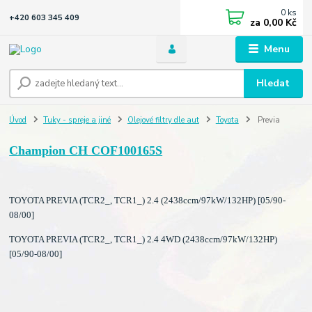
0
ks
+420 603 345 409
za
0,00 Kč
Menu
Hledat
Úvod
Tuky - spreje a jiné
Olejové filtry dle aut
Toyota
Previa
Champion CH COF100165S
TOYOTA PREVIA (TCR2_, TCR1_) 2.4 (2438ccm/97kW/132HP) [05/90-
08/00]
TOYOTA PREVIA (TCR2_, TCR1_) 2.4 4WD (2438ccm/97kW/132HP)
[05/90-08/00]