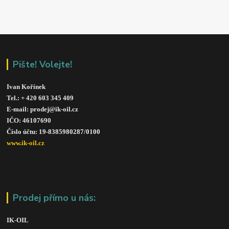
Pište! Volejte!
Ivan Kořínek
Tel.: + 420 603 345 409 
E-mail: prodej@ik-oil.cz
IČO: 46107690
Číslo účtu: 19-8385980287/010
0
www.ik-oil.cz
Prodej přímo u nás:
IK-OIL 