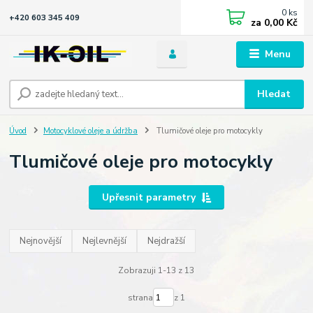
0
ks
+420 603 345 409
za
0,00 Kč
Menu
Hledat
Úvod
Motocyklové oleje a údržba
Tlumičové oleje pro motocykly
Tlumičové oleje pro motocykly
Upřesnit parametry
Nejnovější
Nejlevnější
Nejdražší
Zobrazuji 1-13 z 13
strana
z 1