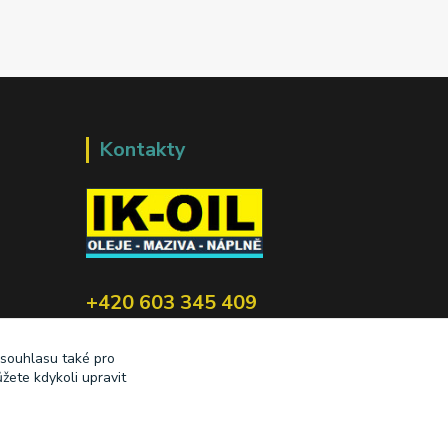
Kontakty
+420 603 345 409
prodej@ik-oil.cz
 souhlasu také pro
žete kdykoli upravit