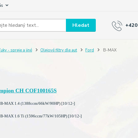
ás
Hledat
+420
uky - spreje a jiné
Olejové filtry dle aut
Ford
B-MAX
mpion CH COF100165S
B-MAX 1.4 (1388ccm/66kW/90HP) [10/12-]
B-MAX 1.6 Ti (1596ccm/77kW/105HP) [10/12-]