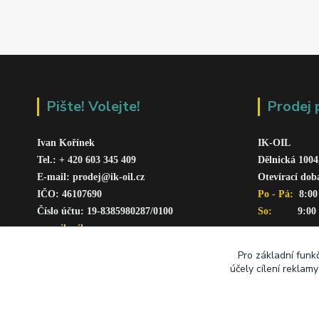
Pište! Volejte!
Prodej 
Ivan Kořínek
IK-OIL 
Tel.: + 420 603 345 409 
Dělnická 1004
E-mail: prodej@ik-oil.cz
Otevírací dob
IČO: 46107690
Po - Pá: 
 8:00
Číslo účtu: 19-8385980287/010
0
So:   
      9:00
www.ik-oil.cz
Pro základní funk
účely cílení reklam