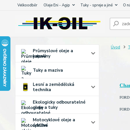
Velkoodběr
Oleje Eni - Agip
Tuky - spreje a jiné
O n
Úvod
T
Průmyslové oleje a
kapaliny
Tuky a maziva
Lesní a zemědělská
Cha
technika
FORD 
Ekologicky odbouratelné
oleje a tuky
FORD 
Motocyklové oleje a
údržba