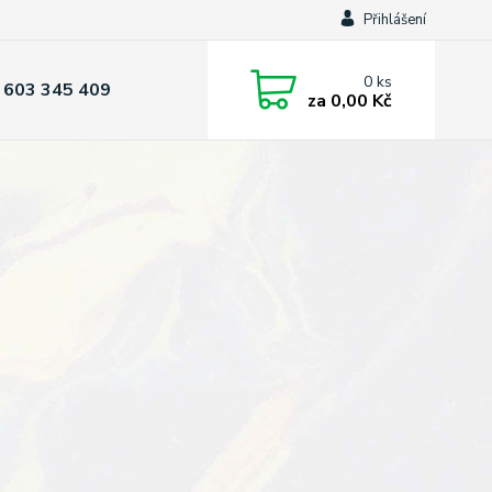
Přihlášení
0
ks
 603 345 409
za
0,00 Kč