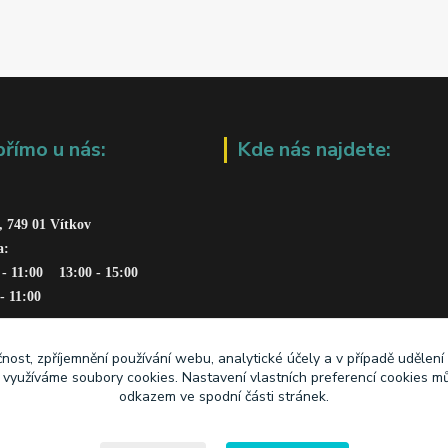
přímo u nás:
Kde nás najdete:
, 749 01 Vítkov
a: 
 - 11:00    13:00 - 15:00
 - 11:00
čnost, zpříjemnění používání webu, analytické účely a v případě udělení
y využíváme soubory cookies. Nastavení vlastních preferencí cookies mů
odkazem ve spodní části stránek.