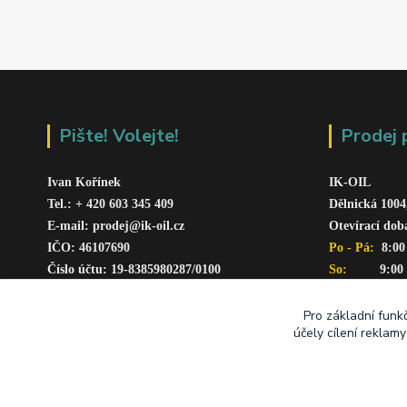
Pište! Volejte!
Prodej 
Ivan Kořínek
IK-OIL 
Tel.: + 420 603 345 409 
Dělnická 1004
E-mail: prodej@ik-oil.cz
Otevírací dob
IČO: 46107690
Po - Pá: 
 8:00
Číslo účtu: 19-8385980287/010
0
So:   
      9:00
www.ik-oil.cz
Pro základní funk
účely cílení reklam