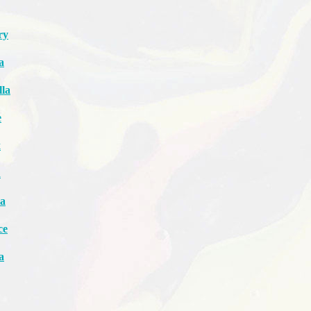
ry
a
lla
e
x
d
ia
ce
a