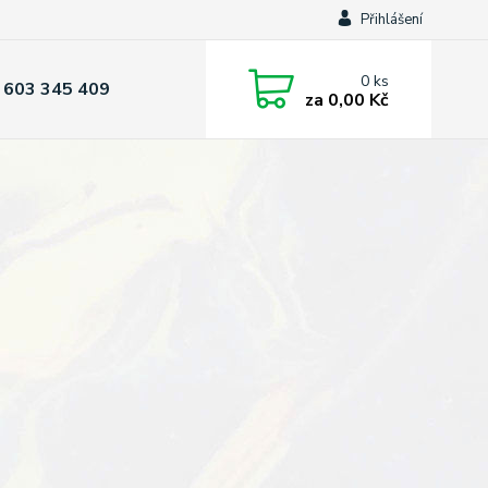
Přihlášení
0
ks
 603 345 409
za
0,00 Kč