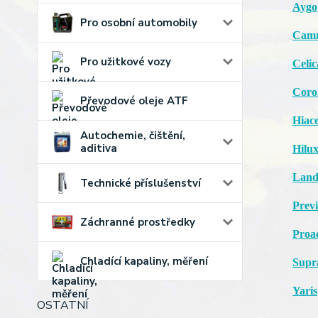
Aygo
Pro osobní automobily
Cam
Pro užitkové vozy
Celic
Coro
Převodové oleje ATF
Hiac
Autochemie, čištění,
aditiva
Hilu
Lan
Technické příslušenství
Prev
Záchranné prostředky
Proa
Chladící kapaliny, měření
Supr
Yaris
OSTATNÍ