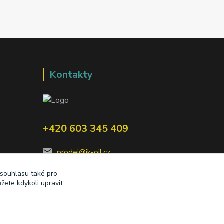
Kontakty
+420 603 345 409
prodej@ik-oil.cz
 souhlasu také pro
žete kdykoli upravit