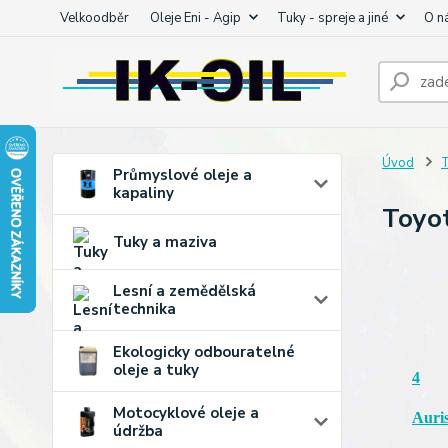
Velkoodběr
Oleje Eni - Agip
Tuky - spreje a jiné
O n
Úvod
T
Průmyslové oleje a
kapaliny
Toyot
Tuky a maziva
Lesní a zemědělská
technika
Ekologicky odbouratelné
oleje a tuky
4
Motocyklové oleje a
Auri
údržba