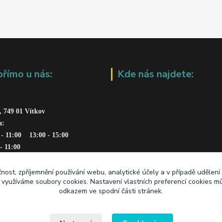
přímo u nás:
Kde nás najdete:
, 749 01 Vítkov
a: 
 - 11:00    13:00 - 15:00
 - 11:00
čnost, zpříjemnění používání webu, analytické účely a v případě udělení
y využíváme soubory cookies. Nastavení vlastních preferencí cookies mů
odkazem ve spodní části stránek.