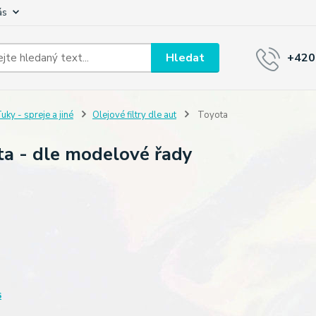
ás
Hledat
+420
uky - spreje a jiné
Olejové filtry dle aut
Toyota
a - dle modelové řady
s