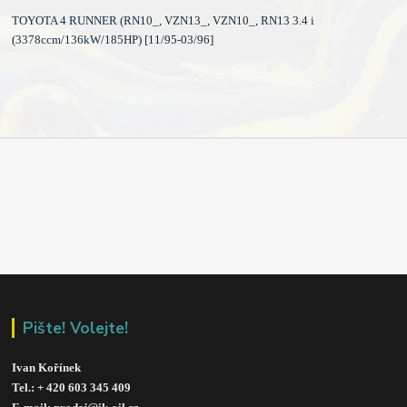
TOYOTA 4 RUNNER (RN10_, VZN13_, VZN10_, RN13 3.4 i
(3378ccm/136kW/185HP) [11/95-03/96]
Pište! Volejte!
Ivan Kořínek
Tel.: + 420 603 345 409 