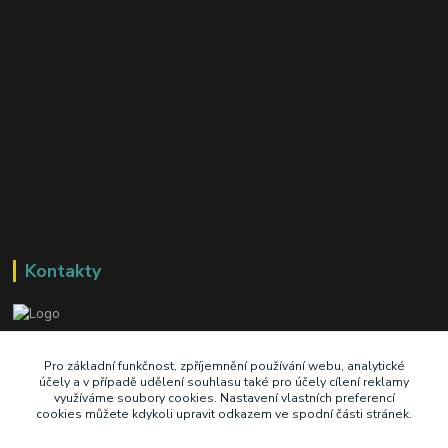
Kontakty
+420 603 345 409
Pro základní funkčnost, zpříjemnění používání webu, analytické
účely a v případě udělení souhlasu také pro účely cílení reklamy
využíváme soubory cookies. Nastavení vlastních preferencí
prodej@ik-oil.cz
cookies můžete kdykoli upravit odkazem ve spodní části stránek.