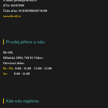
E-mail: prodej@ik-oil.cz
IČO: 46107690
Číslo účtu: 19-8385980287/010
0
www.ik-oil.cz
Prodej přímo u nás:
IK-OIL 
Dělnická 1004, 749 01 Vítkov
Otevírací doba: 
Po - Pá: 
 8:00 - 11:00    13:00 - 15:00
So:   
      9:00 - 11:00
Kde nás najdete: