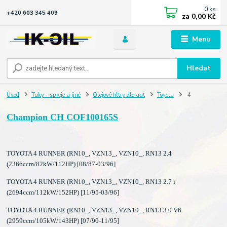
0
ks
+420 603 345 409
za
0,00 Kč
Menu
Hledat
Úvod
Tuky - spreje a jiné
Olejové filtry dle aut
Toyota
4
Champion CH COF100165S
TOYOTA 4 RUNNER (RN10_, VZN13_, VZN10_, RN13 2.4
(2366ccm/82kW/112HP) [08/87-03/96]
TOYOTA 4 RUNNER (RN10_, VZN13_, VZN10_, RN13 2.7 i
(2694ccm/112kW/152HP) [11/95-03/96]
TOYOTA 4 RUNNER (RN10_, VZN13_, VZN10_, RN13 3.0 V6
(2959ccm/105kW/143HP) [07/90-11/95]