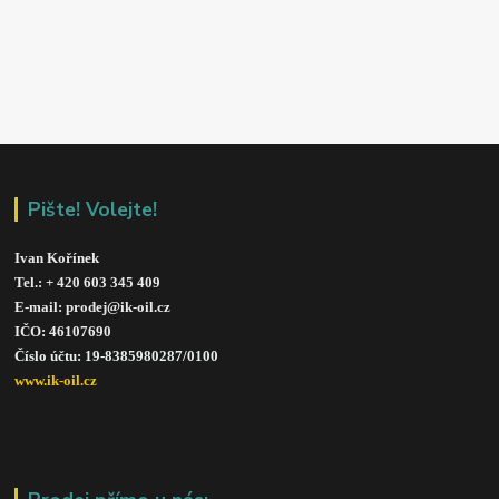
Pište! Volejte!
Ivan Kořínek
Tel.: + 420 603 345 409 
E-mail: prodej@ik-oil.cz
IČO: 46107690
Číslo účtu: 19-8385980287/010
0
www.ik-oil.cz