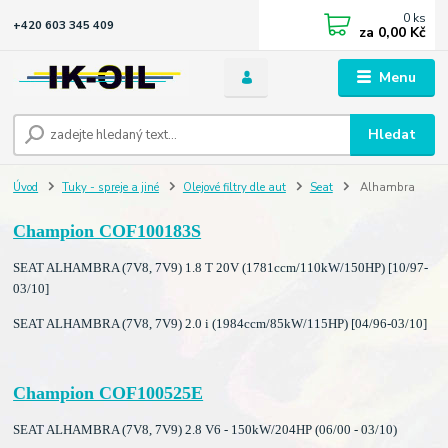
0
ks
+420 603 345 409
za
0,00 Kč
Menu
Hledat
Úvod
Tuky - spreje a jiné
Olejové filtry dle aut
Seat
Alhambra
Champion COF100183S
SEAT ALHAMBRA (7V8, 7V9) 1.8 T 20V (1781ccm/110kW/150HP) [10/97-
03/10]
SEAT ALHAMBRA (7V8, 7V9) 2.0 i (1984ccm/85kW/115HP) [04/96-03/10]
Champion COF100525E
SEAT ALHAMBRA (7V8, 7V9) 2.8 V6 - 150kW/204HP (06/00 - 03/10)