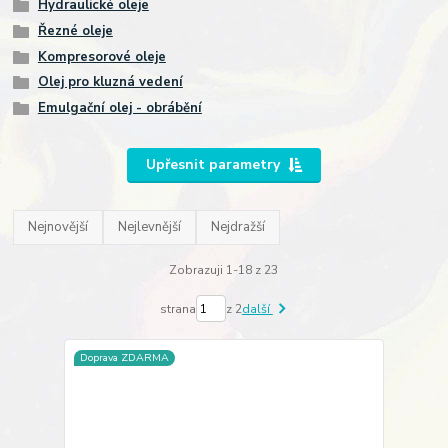
Hydraulické oleje
Řezné oleje
Kompresorové oleje
Olej pro kluzná vedení
Emulgační olej - obrábění
Upřesnit parametry
Nejnovější
Nejlevnější
Nejdražší
Zobrazuji 1-18 z 23
strana
z 2
další
Doprava ZDARMA