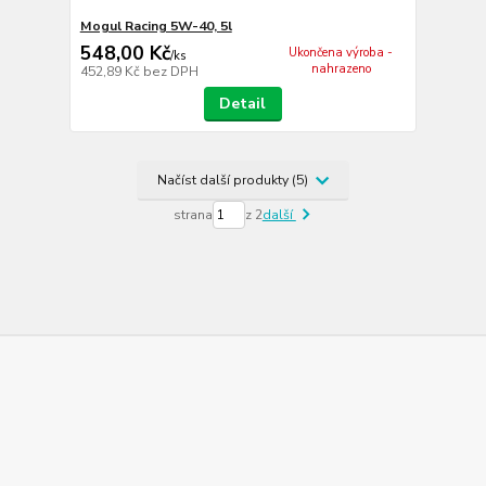
Mogul Racing 5W-40, 5l
548,00 Kč
Ukončena výroba -
/
ks
nahrazeno
452,89 Kč
bez DPH
Detail
Načíst další produkty (5)
strana
z 2
další