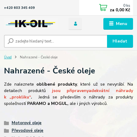
0
ks
+420 603 345 409
za
0,00 Kč
Menu
Hledat
Úvod
Nahrazené - České oleje
Nahrazené - České oleje
Zde naleznete
oblíbené produkty
, které už se nevyrábí. Na
detailech produktů
jsou připraveny
adekvátní náhrady
k „prokliku“
.
Jedná se především o náhrady za produkty
společností
PARAMO a MOGUL,
ale i jiných výrobců.
Motorové oleje
Převodové oleje