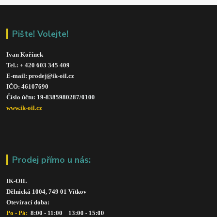
Pište! Volejte!
Ivan Kořínek
Tel.: + 420 603 345 409 
E-mail: prodej@ik-oil.cz
IČO: 46107690
Číslo účtu: 19-8385980287/010
0
www.ik-oil.cz
Prodej přímo u nás:
IK-OIL 
Dělnická 1004, 749 01 Vítkov
Otevírací doba: 
Po - Pá: 
 8:00 - 11:00    13:00 - 15:00