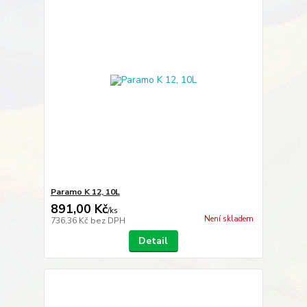
Paramo K 12, 10L
891,00 Kč
/
ks
Není skladem
736,36 Kč
bez DPH
Detail