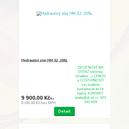
Hydraulicý olej HM 32, 205L
ZBOŽÍ NOVĚ NA
DOTAZ (většinou
skladem - s CENOU
a DOSTUPNOSTÍ
vás budeme
kontaktovat do 24
hodin). KONTAKT:
9 900,00 Kč
prodej@ik-oil.cz, 603
/
ks
345 409
8 181,82 Kč
bez DPH
Detail