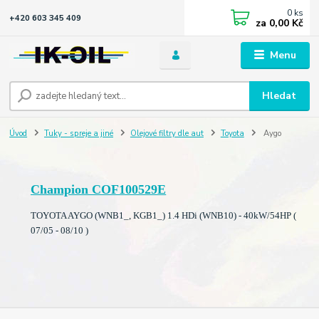
0
ks
+420 603 345 409
za
0,00 Kč
Menu
Hledat
Úvod
Tuky - spreje a jiné
Olejové filtry dle aut
Toyota
Aygo
Champion COF100529E
TOYOTA AYGO (WNB1_, KGB1_) 1.4 HDi (WNB10) - 40kW/54HP (
07/05 - 08/10 )