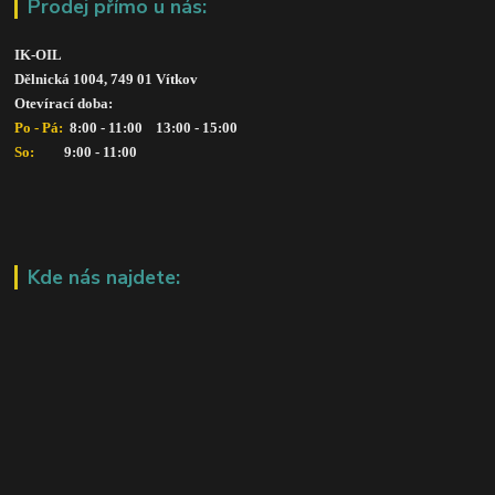
Prodej přímo u nás:
IK-OIL 
Dělnická 1004, 749 01 Vítkov
Otevírací doba: 
Po - Pá: 
 8:00 - 11:00    13:00 - 15:00
So:   
      9:00 - 11:00
Kde nás najdete: