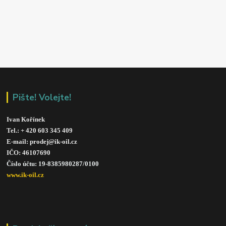
Pište! Volejte!
Ivan Kořínek
Tel.: + 420 603 345 409 
E-mail: prodej@ik-oil.cz
IČO: 46107690
Číslo účtu: 19-8385980287/010
0
www.ik-oil.cz