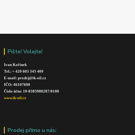
Pište! Volejte!
Ivan Kořínek
Tel.: + 420 603 345 409 
E-mail: prodej@ik-oil.cz
IČO: 46107690
Číslo účtu: 19-8385980287/010
0
www.ik-oil.cz
Prodej přímo u nás: