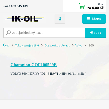
0
ks
+420 603 345 409
za
0,00 Kč
Menu
Hledat
Úvod
Tuky - spreje a jiné
Olejové filtry dle aut
Volvo
S60
Champion COF100529E
VOLVO S60 II DRIVe / D2 - 84kW/114HP ( 01/11 - stále )