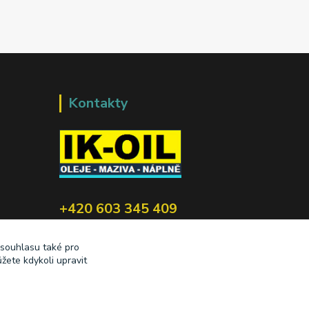
Kontakty
+420 603 345 409
prodej@ik-oil.cz
 souhlasu také pro
žete kdykoli upravit