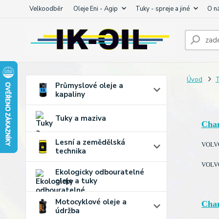
Velkoodběr
Oleje Eni - Agip
Tuky - spreje a jiné
O n
Úvod
T
Průmyslové oleje a
kapaliny
Tuky a maziva
Cha
Lesní a zemědělská
VOLVO
technika
VOLVO
Ekologicky odbouratelné
oleje a tuky
Motocyklové oleje a
Cha
údržba