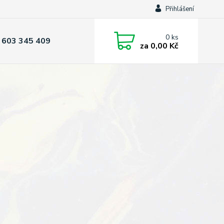
Přihlášení
0
ks
 603 345 409
za
0,00 Kč