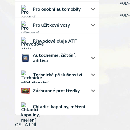
VOLVO 
Pro osobní automobily
VOLVO 
Pro užitkové vozy
Převodové oleje ATF
Autochemie, čištění,
aditiva
Technické příslušenství
Záchranné prostředky
Chladící kapaliny, měření
OSTATNÍ