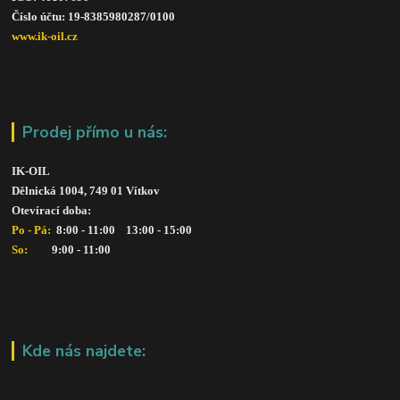
Číslo účtu: 19-8385980287/010
0
www.ik-oil.cz
Prodej přímo u nás:
IK-OIL 
Dělnická 1004, 749 01 Vítkov
Otevírací doba: 
Po - Pá: 
 8:00 - 11:00    13:00 - 15:00
So:   
      9:00 - 11:00
Kde nás najdete: