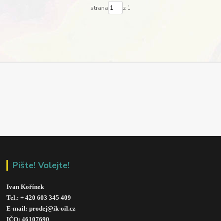
strana
z 1
Pište! Volejte!
Ivan Kořínek
Tel.: + 420 603 345 409 
E-mail: prodej@ik-oil.cz
IČO: 46107690