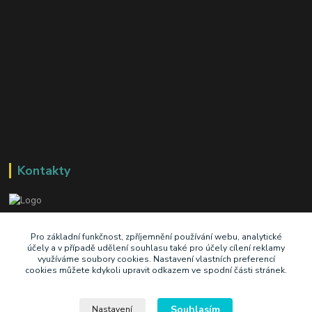
Kontakty
+420 603 345 409
Pro základní funkčnost, zpříjemnění používání webu, analytické
účely a v případě udělení souhlasu také pro účely cílení reklamy
využíváme soubory cookies. Nastavení vlastních preferencí
prodej@ik-oil.cz
cookies můžete kdykoli upravit odkazem ve spodní části stránek.
Souhlasím
Nastavení