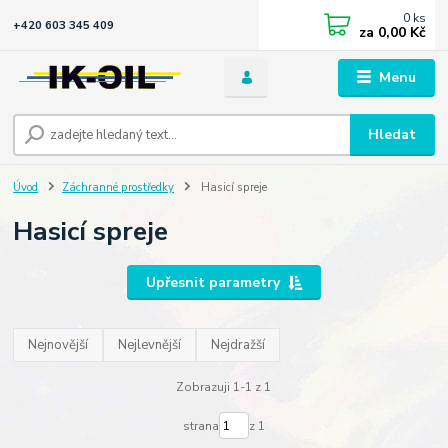
0
ks
+420 603 345 409
za
0,00 Kč
Menu
Hledat
Úvod
Záchranné prostředky
Hasicí spreje
Hasicí spreje
Upřesnit parametry
Nejnovější
Nejlevnější
Nejdražší
Zobrazuji 1-1 z 1
strana
z 1