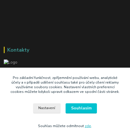
Kontakty
+420 603 345 409
Pro základní funkčnost, zpříjemnění používání webu, analytické
účely a v případě udělení souhlasu také pro účely cílení reklamy
využíváme soubory cookies. Nastavení vlastních preferencí
prodej@ik-oil.cz
cookies můžete kdykoli upravit odkazem ve spodní části stránek.
Souhlasím
Nastavení
Souhlas můžete odmítnout
zde
.