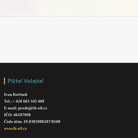
Pište! Volejte!
Ivan Kořínek
Tel.: + 420 603 345 409 
E-mail: prodej@ik-oil.cz
IČO: 46107690
Číslo účtu: 19-8385980287/010
0
www.ik-oil.cz