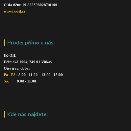
Číslo účtu: 19-8385980287/010
0
www.ik-oil.cz
Prodej přímo u nás:
IK-OIL 
Dělnická 1004, 749 01 Vítkov
Otevírací doba: 
Po - Pá: 
 8:00 - 11:00    13:00 - 15:00
So:   
      9:00 - 11:00
Kde nás najdete: