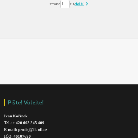
strana
z 4
další
Pište! Volejte!
Ivan Kořínek
Tel.: + 420 603 345 409 
E-mail: prodej@ik-oil.cz
IČO: 46107690