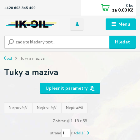
0
ks
+420 603 345 409
za
0,00 Kč
Menu
Hledat
Úvod
Tuky a maziva
Tuky a maziva
Upřesnit parametry
Nejnovější
Nejlevnější
Nejdražší
Zobrazuji 1-18 z 58
strana
z 4
další