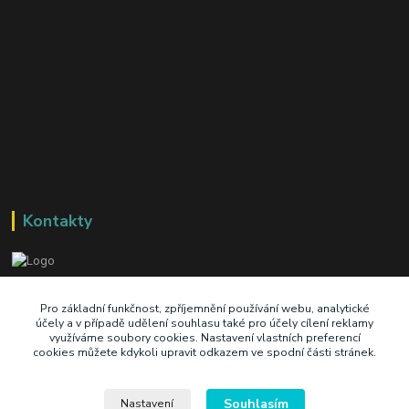
Kontakty
+420 603 345 409
Pro základní funkčnost, zpříjemnění používání webu, analytické
účely a v případě udělení souhlasu také pro účely cílení reklamy
využíváme soubory cookies. Nastavení vlastních preferencí
prodej@ik-oil.cz
cookies můžete kdykoli upravit odkazem ve spodní části stránek.
Souhlasím
Nastavení