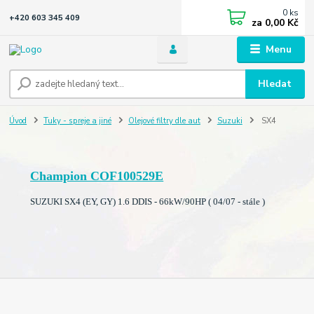
0
ks
+420 603 345 409
za
0,00 Kč
Menu
Hledat
Úvod
Tuky - spreje a jiné
Olejové filtry dle aut
Suzuki
SX4
Champion COF100529E
SUZUKI SX4 (EY, GY) 1.6 DDIS - 66kW/90HP ( 04/07 - stále )