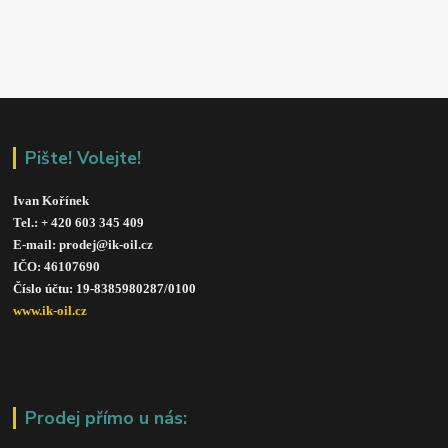
Pište! Volejte!
Ivan Kořínek
Tel.: + 420 603 345 409 
E-mail: prodej@ik-oil.cz
IČO: 46107690
Číslo účtu: 19-8385980287/010
0
www.ik-oil.cz
Prodej přímo u nás: