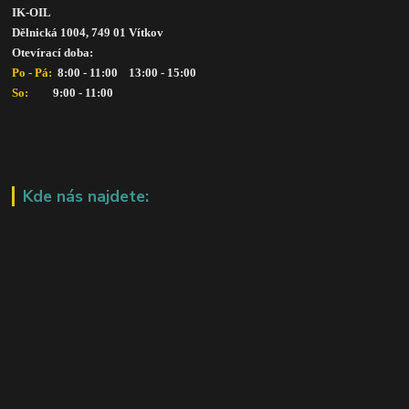
IK-OIL 
Dělnická 1004, 749 01 Vítkov
Otevírací doba: 
Po - Pá: 
 8:00 - 11:00    13:00 - 15:00
So:   
      9:00 - 11:00
Kde nás najdete: