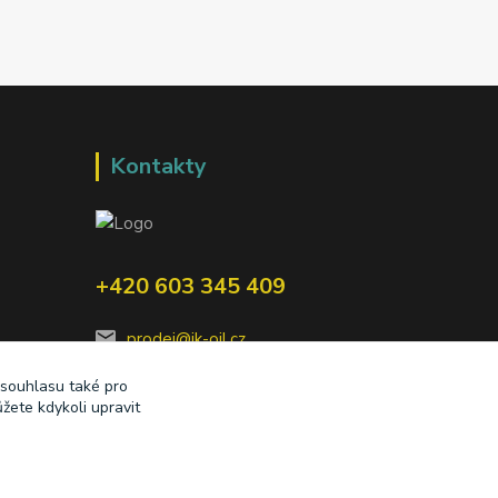
Kontakty
+420 603 345 409
prodej@ik-oil.cz
 souhlasu také pro
žete kdykoli upravit