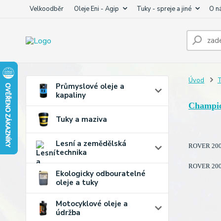
Velkoodběr
Oleje Eni - Agip
Tuky - spreje a jiné
O n
Úvod
T
Průmyslové oleje a
kapaliny
Champi
Tuky a maziva
Lesní a zemědělská
ROVER 200 
technika
ROVER 200 
Ekologicky odbouratelné
oleje a tuky
Motocyklové oleje a
údržba