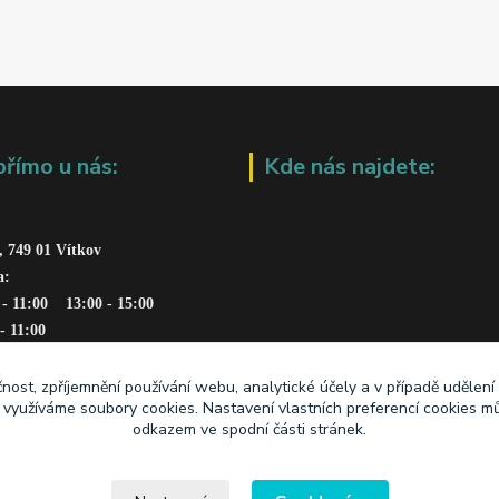
přímo u nás:
Kde nás najdete:
, 749 01 Vítkov
a: 
 - 11:00    13:00 - 15:00
 - 11:00
čnost, zpříjemnění používání webu, analytické účely a v případě udělení
y využíváme soubory cookies. Nastavení vlastních preferencí cookies mů
odkazem ve spodní části stránek.