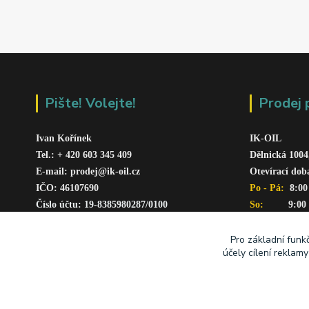
Pište! Volejte!
Prodej 
Ivan Kořínek
IK-OIL 
Tel.: + 420 603 345 409 
Dělnická 1004
E-mail: prodej@ik-oil.cz
Otevírací dob
IČO: 46107690
Po - Pá: 
 8:00
Číslo účtu: 19-8385980287/010
0
So:   
      9:00
www.ik-oil.cz
Pro základní funk
účely cílení reklam