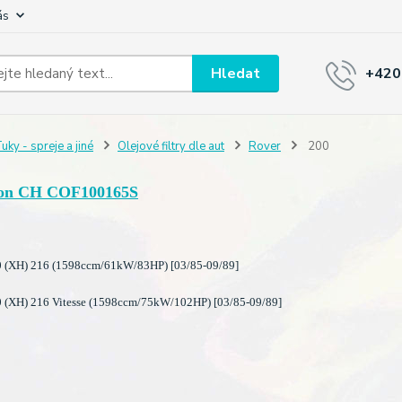
ás
Hledat
+420
uky - spreje a jiné
Olejové filtry dle aut
Rover
200
on CH COF100165S
(XH) 216 (1598ccm/61kW/83HP) [03/85-09/89]
(XH) 216 Vitesse (1598ccm/75kW/102HP) [03/85-09/89]