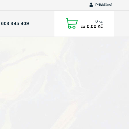
Přihlášení
0
ks
 603 345 409
za
0,00 Kč