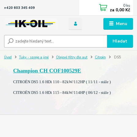
0
ks
+420 603 345 409
za
0,00 Kč
Menu
Hledat
Úvod
Tuky - spreje a jiné
Olejové filtry dle aut
Citroën
DS5
Champion CH COF100529E
CITROËN DS5 1.6 HDi 110 - 82kW/112HP ( 11/11 - stále )
CITROËN DS5 1.6 HDi 115 - 84kW/114HP ( 06/12 - stále )