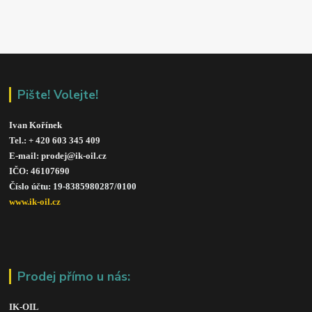
Pište! Volejte!
Ivan Kořínek
Tel.: + 420 603 345 409 
E-mail: prodej@ik-oil.cz
IČO: 46107690
Číslo účtu: 19-8385980287/010
0
www.ik-oil.cz
Prodej přímo u nás:
IK-OIL 