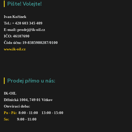
Pište! Volejte!
Ivan Kořínek
Tel.: + 420 603 345 409 
E-mail: prodej@ik-oil.cz
IČO: 46107690
Číslo účtu: 19-8385980287/010
0
www.ik-oil.cz
Prodej přímo u nás:
IK-OIL 
Dělnická 1004, 749 01 Vítkov
Otevírací doba: 
Po - Pá: 
 8:00 - 11:00    13:00 - 15:00
So:   
      9:00 - 11:00