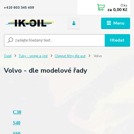
0
ks
+420 603 345 409
za
0,00 Kč
Menu
Hledat
Úvod
Tuky - spreje a jiné
Olejové filtry dle aut
Volvo
Volvo - dle modelové řady
C30
S40
S60