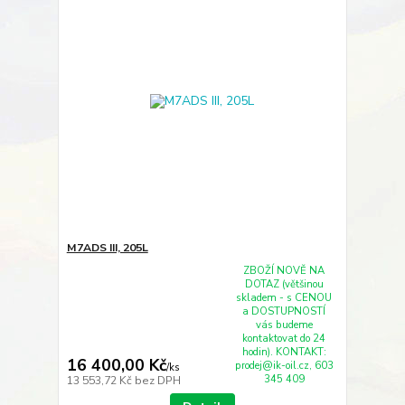
M7ADS III, 205L
ZBOŽÍ NOVĚ NA
DOTAZ (většinou
skladem - s CENOU
a DOSTUPNOSTÍ
vás budeme
kontaktovat do 24
hodin). KONTAKT:
16 400,00 Kč
prodej@ik-oil.cz, 603
/
ks
345 409
13 553,72 Kč
bez DPH