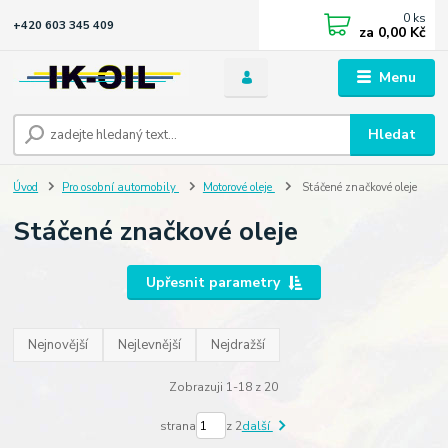
0
ks
+420 603 345 409
za
0,00 Kč
Menu
Hledat
Úvod
Pro osobní automobily
Motorové oleje
Stáčené značkové oleje
Stáčené značkové oleje
Upřesnit parametry
Nejnovější
Nejlevnější
Nejdražší
Zobrazuji 1-18 z 20
strana
z 2
další