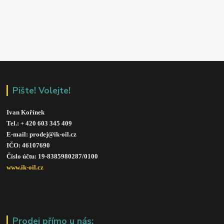
Pište! Volejte!
Ivan Kořínek
Tel.: + 420 603 345 409 
E-mail: prodej@ik-oil.cz
IČO: 46107690
Číslo účtu: 19-8385980287/010
0
www.ik-oil.cz
Prodej přímo u nás: