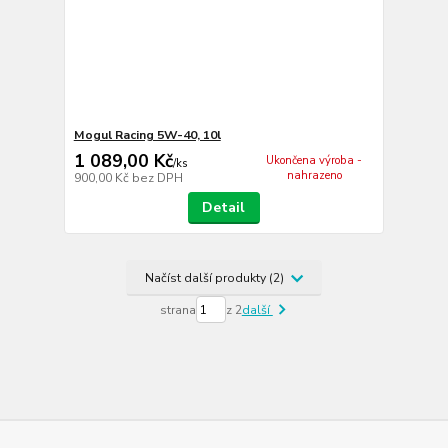
Mogul Racing 5W-40, 10l
1 089,00 Kč
Ukončena výroba -
/
ks
nahrazeno
900,00 Kč
bez DPH
Detail
Načíst další produkty (2)
strana
z 2
další