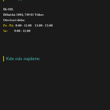
IK-OIL 
Dělnická 1004, 749 01 Vítkov
Otevírací doba: 
Po - Pá: 
 8:00 - 11:00    13:00 - 15:00
So:   
      9:00 - 11:00
Kde nás najdete: