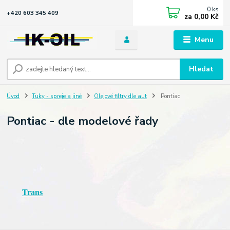
0
ks
+420 603 345 409
za
0,00 Kč
Menu
Hledat
Úvod
Tuky - spreje a jiné
Olejové filtry dle aut
Pontiac
Pontiac - dle modelové řady
Trans