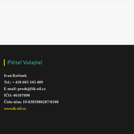
Pište! Volejte!
Ivan Kořínek
Tel.: + 420 603 345 409 
E-mail: prodej@ik-oil.cz
IČO: 46107690
Číslo účtu: 19-8385980287/010
0
www.ik-oil.cz