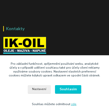
Kontakty
+420 603 345 409
Pro základní funkčnost, zpříjemnění používání webu, analytické
účely a v případě udělení souhlasu také pro účely cílení reklamy
využíváme soubory cookies. Nastavení vlastních preferencí
prodej@ik-oil.cz
cookies můžete kdykoli upravit odkazem ve spodní části stránek.
Souhlasím
Nastavení
Souhlas můžete odmítnout
zde
.
Vytvořeno na
Eshop-rychle.cz