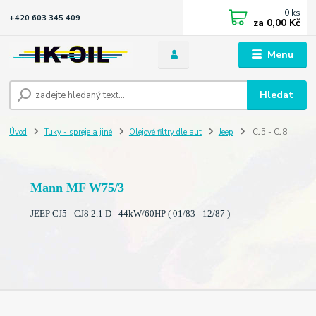
0
ks
+420 603 345 409
za
0,00 Kč
Menu
Hledat
Úvod
Tuky - spreje a jiné
Olejové filtry dle aut
Jeep
CJ5 - CJ8
Mann MF W75/3
JEEP CJ5 - CJ8 2.1 D - 44kW/60HP ( 01/83 - 12/87 )