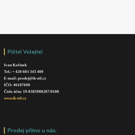
Pište! Volejte!
Ivan Kořínek
Tel.: + 420 603 345 409 
E-mail: prodej@ik-oil.cz
IČO: 46107690
Číslo účtu: 19-8385980287/010
0
www.ik-oil.cz
Prodej přímo u nás: